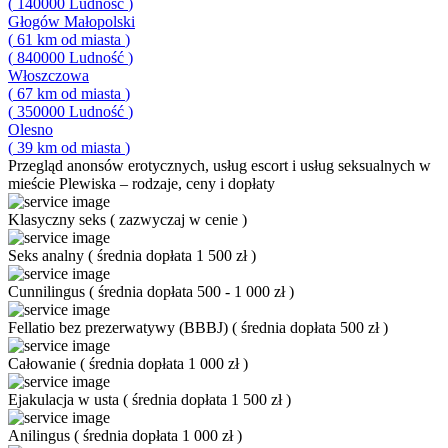
(
140000
Ludność
)
Głogów Małopolski
(
61
km od miasta
)
(
840000
Ludność
)
Włoszczowa
(
67
km od miasta
)
(
350000
Ludność
)
Olesno
(
39
km od miasta
)
Przegląd
anonsów erotycznych, usług escort i usług seksualnych w
mieście Plewiska – rodzaje, ceny i dopłaty
Klasyczny seks
(
zazwyczaj w cenie
)
Seks analny
(
średnia dopłata 1 500 zł
)
Cunnilingus
(
średnia dopłata 500 - 1 000 zł
)
Fellatio bez prezerwatywy (BBBJ)
(
średnia dopłata 500 zł
)
Całowanie
(
średnia dopłata 1 000 zł
)
Ejakulacja w usta
(
średnia dopłata 1 500 zł
)
Anilingus
(
średnia dopłata 1 000 zł
)