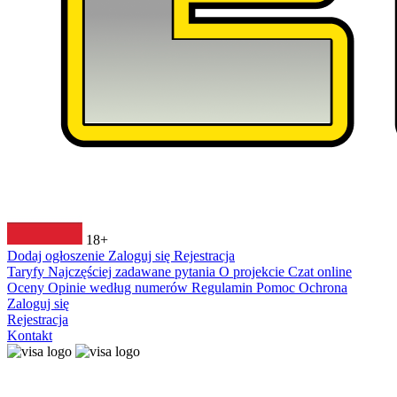
18+
Dodaj ogłoszenie
Zaloguj się
Rejestracja
Taryfy
Najczęściej zadawane pytania
O projekcie
Czat online
Oceny
Opinie według numerów
Regulamin
Pomoc
Ochrona
Zaloguj się
Rejestracja
Kontakt