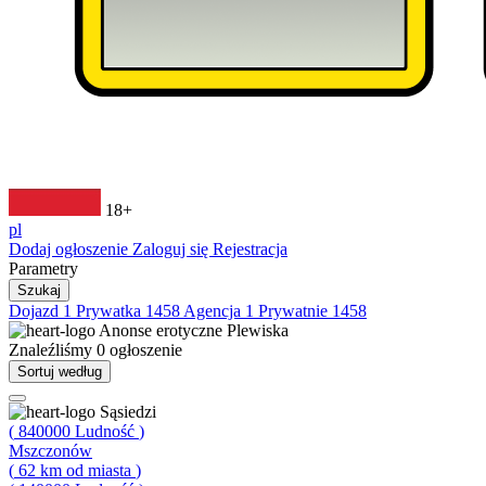
18+
pl
Dodaj ogłoszenie
Zaloguj się
Rejestracja
Parametry
Szukaj
Dojazd
1
Prywatka
1458
Agencja
1
Prywatnie
1458
Anonse erotyczne
Plewiska
Znaleźliśmy
0
ogłoszenie
Sortuj według
Sąsiedzi
(
840000
Ludność
)
Mszczonów
(
62
km od miasta
)