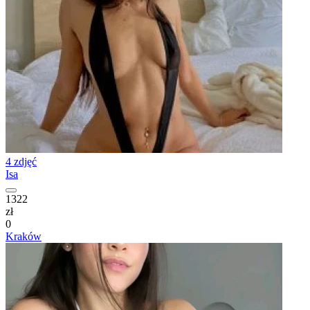
4 zdjęć
Isa
1322
zł
0
Kraków