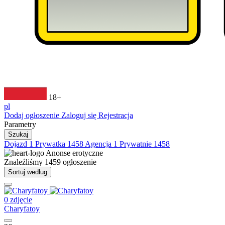
18+
pl
Dodaj ogłoszenie
Zaloguj się
Rejestracja
Parametry
Szukaj
Dojazd
1
Prywatka
1458
Agencja
1
Prywatnie
1458
Anonse erotyczne
Znaleźliśmy
1459
ogłoszenie
Sortuj według
0 zdjęcie
Charyfatoy