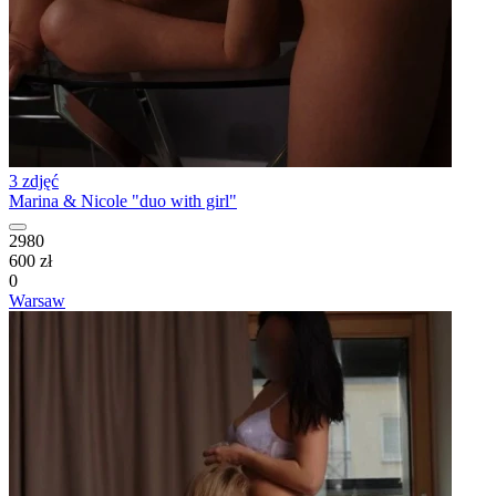
3 zdjęć
Marina & Nicole "duo with girl"
2980
600 zł
0
Warsaw