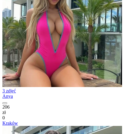
3 zdjęć
Anya
206
zł
0
Kraków