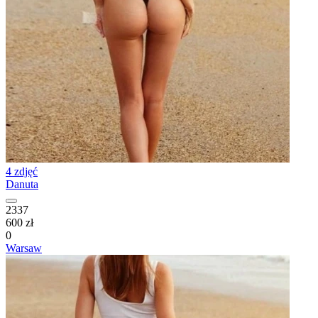
4 zdjęć
Danuta
2337
600 zł
0
Warsaw