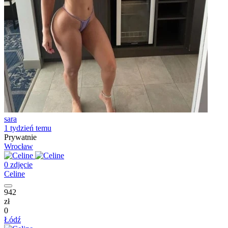
sara
1 tydzień temu
Prywatnie
Wrocław
0 zdjęcie
Celine
942
zł
0
Łódź