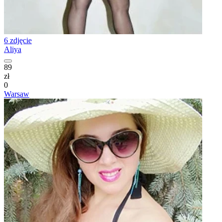
6 zdjęcie
Aliya
89
zł
0
Warsaw