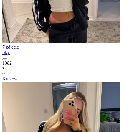
7 zdjęcie
Sky
1082
zł
0
Kraków