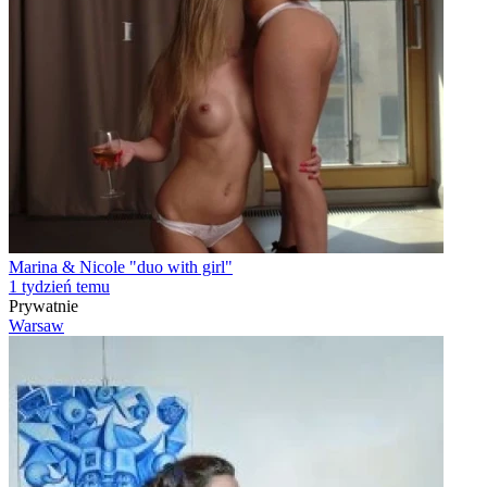
Marina & Nicole "duo with girl"
1 tydzień temu
Prywatnie
Warsaw