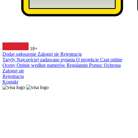
18+
Dodaj ogłoszenie
Zaloguj się
Rejestracja
Taryfy
Najczęściej zadawane pytania
O projekcie
Czat online
Oceny
Opinie według numerów
Regulamin
Pomoc
Ochrona
Zaloguj się
Rejestracja
Kontakt