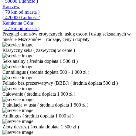
(
50000
Ludność
)
Karczew
(
79
km od miasta
)
(
420000
Ludność
)
Kamienna Góra
(
27
km od miasta
)
Przegląd
anonsów erotycznych, usług escort i usług seksualnych w
mieście Mszczonów – rodzaje, ceny i dopłaty
Klasyczny seks
(
zazwyczaj w cenie
)
Seks analny
(
średnia dopłata 1 500 zł
)
Cunnilingus
(
średnia dopłata 500 - 1 000 zł
)
Fellatio bez prezerwatywy (BBBJ)
(
średnia dopłata 500 zł
)
Całowanie
(
średnia dopłata 1 000 zł
)
Ejakulacja w usta
(
średnia dopłata 1 500 zł
)
Anilingus
(
średnia dopłata 1 000 zł
)
Złoty deszcz
(
średnia dopłata 1 500 zł
)