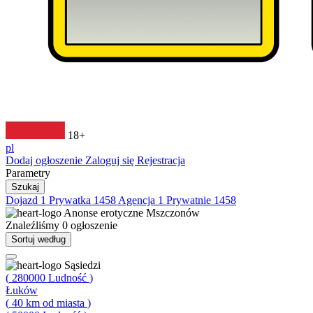
18+
pl
Dodaj ogłoszenie
Zaloguj się
Rejestracja
Parametry
Szukaj
Dojazd
1
Prywatka
1458
Agencja
1
Prywatnie
1458
Anonse erotyczne
Mszczonów
Znaleźliśmy
0
ogłoszenie
Sortuj według
Sąsiedzi
(
280000
Ludność
)
Łuków
(
40
km od miasta
)