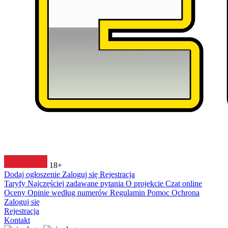
18+
Dodaj ogłoszenie
Zaloguj się
Rejestracja
Taryfy
Najczęściej zadawane pytania
O projekcie
Czat online
Oceny
Opinie według numerów
Regulamin
Pomoc
Ochrona
Zaloguj się
Rejestracja
Kontakt