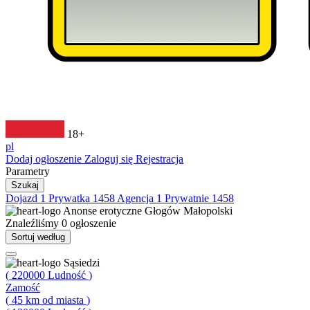
18+
pl
Dodaj ogłoszenie
Zaloguj się
Rejestracja
Parametry
Szukaj
Dojazd
1
Prywatka
1458
Agencja
1
Prywatnie
1458
Anonse erotyczne
Głogów Małopolski
Znaleźliśmy
0
ogłoszenie
Sortuj według
Sąsiedzi
(
220000
Ludność
)
Zamość
(
45
km od miasta
)