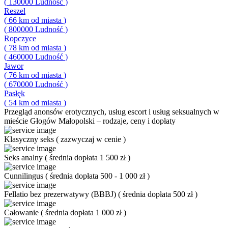
(
130000
Ludność
)
Reszel
(
66
km od miasta
)
(
800000
Ludność
)
Ropczyce
(
78
km od miasta
)
(
460000
Ludność
)
Jawor
(
76
km od miasta
)
(
670000
Ludność
)
Pasłęk
(
54
km od miasta
)
Przegląd
anonsów erotycznych, usług escort i usług seksualnych w
mieście Głogów Małopolski – rodzaje, ceny i dopłaty
Klasyczny seks
(
zazwyczaj w cenie
)
Seks analny
(
średnia dopłata 1 500 zł
)
Cunnilingus
(
średnia dopłata 500 - 1 000 zł
)
Fellatio bez prezerwatywy (BBBJ)
(
średnia dopłata 500 zł
)
Całowanie
(
średnia dopłata 1 000 zł
)