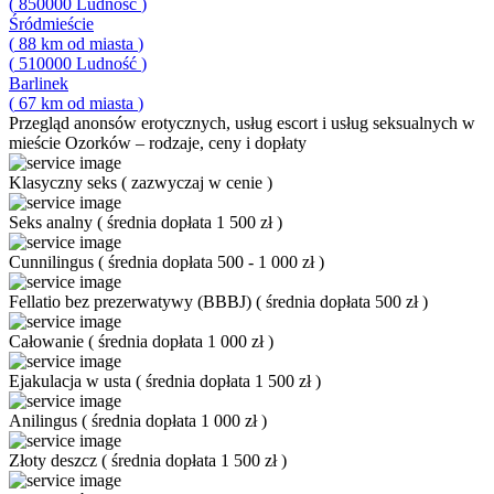
(
850000
Ludność
)
Śródmieście
(
88
km od miasta
)
(
510000
Ludność
)
Barlinek
(
67
km od miasta
)
Przegląd
anonsów erotycznych, usług escort i usług seksualnych w
mieście Ozorków – rodzaje, ceny i dopłaty
Klasyczny seks
(
zazwyczaj w cenie
)
Seks analny
(
średnia dopłata 1 500 zł
)
Cunnilingus
(
średnia dopłata 500 - 1 000 zł
)
Fellatio bez prezerwatywy (BBBJ)
(
średnia dopłata 500 zł
)
Całowanie
(
średnia dopłata 1 000 zł
)
Ejakulacja w usta
(
średnia dopłata 1 500 zł
)
Anilingus
(
średnia dopłata 1 000 zł
)
Złoty deszcz
(
średnia dopłata 1 500 zł
)