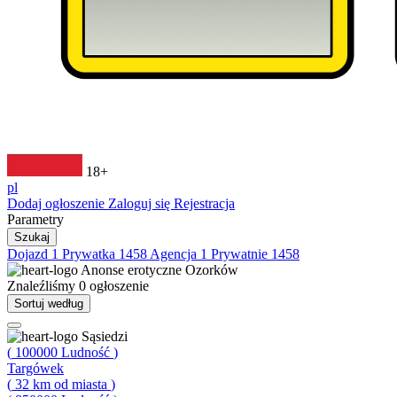
18+
pl
Dodaj ogłoszenie
Zaloguj się
Rejestracja
Parametry
Szukaj
Dojazd
1
Prywatka
1458
Agencja
1
Prywatnie
1458
Anonse erotyczne
Ozorków
Znaleźliśmy
0
ogłoszenie
Sortuj według
Sąsiedzi
(
100000
Ludność
)
Targówek
(
32
km od miasta
)