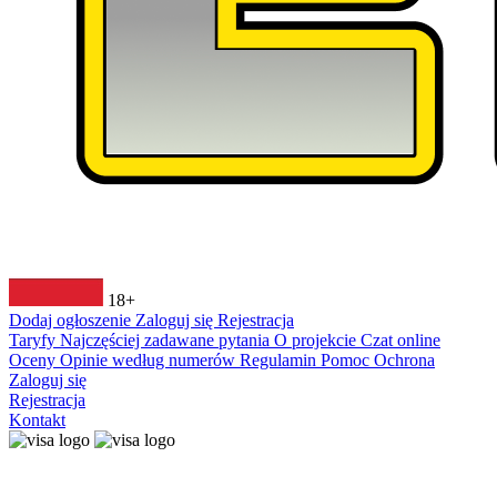
18+
Dodaj ogłoszenie
Zaloguj się
Rejestracja
Taryfy
Najczęściej zadawane pytania
O projekcie
Czat online
Oceny
Opinie według numerów
Regulamin
Pomoc
Ochrona
Zaloguj się
Rejestracja
Kontakt