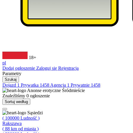
18+
pl
Dodaj ogłoszenie
Zaloguj się
Rejestracja
Parametry
Szukaj
Dojazd
1
Prywatka
1458
Agencja
1
Prywatnie
1458
Anonse erotyczne
Śródmieście
Znaleźliśmy
0
ogłoszenie
Sortuj według
Sąsiedzi
(
100000
Ludność
)
Rakszawa
(
88
km od miasta
)