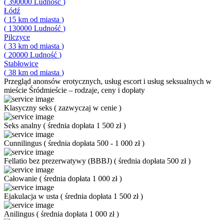
(
390000
Ludność
)
Łódź
(
15
km od miasta
)
(
130000
Ludność
)
Pilczyce
(
33
km od miasta
)
(
20000
Ludność
)
Stabłowice
(
38
km od miasta
)
Przegląd
anonsów erotycznych, usług escort i usług seksualnych w
mieście Śródmieście – rodzaje, ceny i dopłaty
Klasyczny seks
(
zazwyczaj w cenie
)
Seks analny
(
średnia dopłata 1 500 zł
)
Cunnilingus
(
średnia dopłata 500 - 1 000 zł
)
Fellatio bez prezerwatywy (BBBJ)
(
średnia dopłata 500 zł
)
Całowanie
(
średnia dopłata 1 000 zł
)
Ejakulacja w usta
(
średnia dopłata 1 500 zł
)
Anilingus
(
średnia dopłata 1 000 zł
)