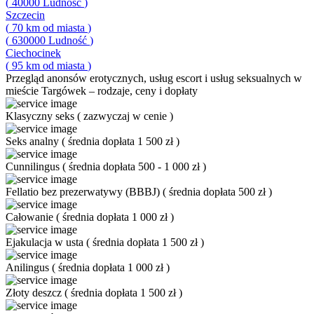
(
40000
Ludność
)
Szczecin
(
70
km od miasta
)
(
630000
Ludność
)
Ciechocinek
(
95
km od miasta
)
Przegląd
anonsów erotycznych, usług escort i usług seksualnych w
mieście Targówek – rodzaje, ceny i dopłaty
Klasyczny seks
(
zazwyczaj w cenie
)
Seks analny
(
średnia dopłata 1 500 zł
)
Cunnilingus
(
średnia dopłata 500 - 1 000 zł
)
Fellatio bez prezerwatywy (BBBJ)
(
średnia dopłata 500 zł
)
Całowanie
(
średnia dopłata 1 000 zł
)
Ejakulacja w usta
(
średnia dopłata 1 500 zł
)
Anilingus
(
średnia dopłata 1 000 zł
)
Złoty deszcz
(
średnia dopłata 1 500 zł
)