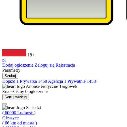
18+
pl
Dodaj ogłoszenie
Zaloguj się
Rejestracja
Parametry
Szukaj
Dojazd
1
Prywatka
1458
Agencja
1
Prywatnie
1458
Anonse erotyczne
Targówek
Znaleźliśmy
0
ogłoszenie
Sortuj według
Sąsiedzi
(
60000
Ludność
)
Oleszyce
(
66
km od miasta
)