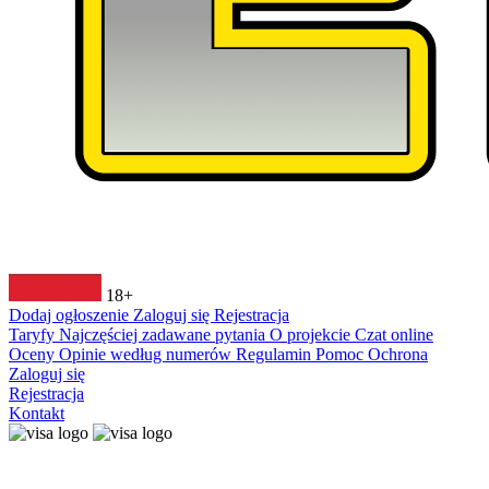
18+
Dodaj ogłoszenie
Zaloguj się
Rejestracja
Taryfy
Najczęściej zadawane pytania
O projekcie
Czat online
Oceny
Opinie według numerów
Regulamin
Pomoc
Ochrona
Zaloguj się
Rejestracja
Kontakt