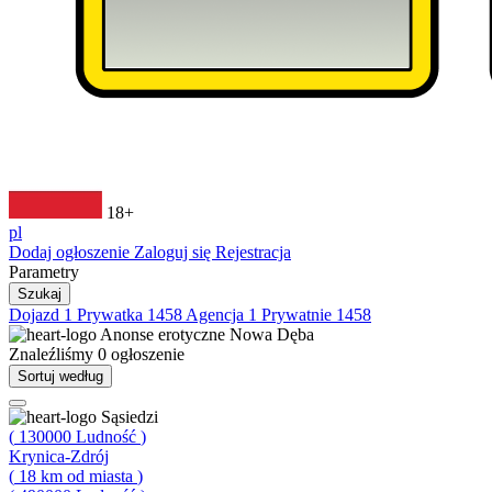
18+
pl
Dodaj ogłoszenie
Zaloguj się
Rejestracja
Parametry
Szukaj
Dojazd
1
Prywatka
1458
Agencja
1
Prywatnie
1458
Anonse erotyczne
Nowa Dęba
Znaleźliśmy
0
ogłoszenie
Sortuj według
Sąsiedzi
(
130000
Ludność
)
Krynica-Zdrój
(
18
km od miasta
)