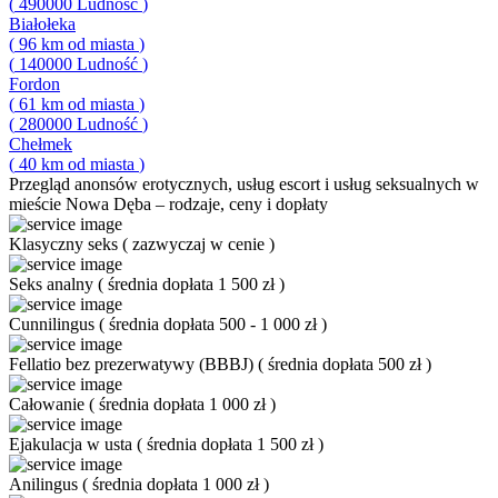
(
490000
Ludność
)
Białołeka
(
96
km od miasta
)
(
140000
Ludność
)
Fordon
(
61
km od miasta
)
(
280000
Ludność
)
Chełmek
(
40
km od miasta
)
Przegląd
anonsów erotycznych, usług escort i usług seksualnych w
mieście Nowa Dęba – rodzaje, ceny i dopłaty
Klasyczny seks
(
zazwyczaj w cenie
)
Seks analny
(
średnia dopłata 1 500 zł
)
Cunnilingus
(
średnia dopłata 500 - 1 000 zł
)
Fellatio bez prezerwatywy (BBBJ)
(
średnia dopłata 500 zł
)
Całowanie
(
średnia dopłata 1 000 zł
)
Ejakulacja w usta
(
średnia dopłata 1 500 zł
)
Anilingus
(
średnia dopłata 1 000 zł
)