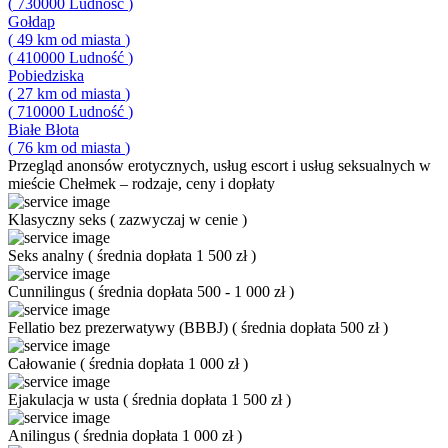
(
730000
Ludność
)
Gołdap
(
49
km od miasta
)
(
410000
Ludność
)
Pobiedziska
(
27
km od miasta
)
(
710000
Ludność
)
Białe Błota
(
76
km od miasta
)
Przegląd
anonsów erotycznych, usług escort i usług seksualnych w
mieście Chełmek – rodzaje, ceny i dopłaty
Klasyczny seks
(
zazwyczaj w cenie
)
Seks analny
(
średnia dopłata 1 500 zł
)
Cunnilingus
(
średnia dopłata 500 - 1 000 zł
)
Fellatio bez prezerwatywy (BBBJ)
(
średnia dopłata 500 zł
)
Całowanie
(
średnia dopłata 1 000 zł
)
Ejakulacja w usta
(
średnia dopłata 1 500 zł
)
Anilingus
(
średnia dopłata 1 000 zł
)