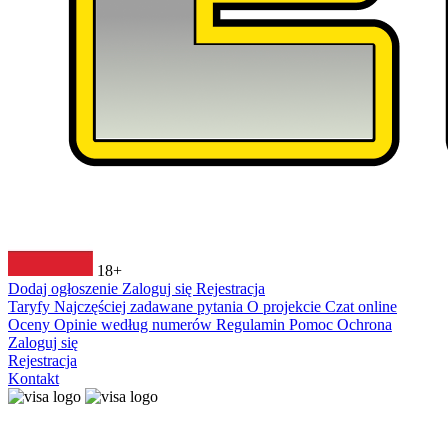
18+
Dodaj ogłoszenie
Zaloguj się
Rejestracja
Taryfy
Najczęściej zadawane pytania
O projekcie
Czat online
Oceny
Opinie według numerów
Regulamin
Pomoc
Ochrona
Zaloguj się
Rejestracja
Kontakt