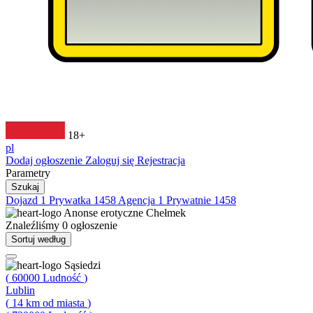
18+
pl
Dodaj ogłoszenie
Zaloguj się
Rejestracja
Parametry
Szukaj
Dojazd
1
Prywatka
1458
Agencja
1
Prywatnie
1458
Anonse erotyczne
Chełmek
Znaleźliśmy
0
ogłoszenie
Sortuj według
Sąsiedzi
(
60000
Ludność
)
Lublin
(
14
km od miasta
)