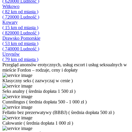
(
620000
Ludność
)
Witkowo
(
82
km od miasta
)
(
720000
Ludność
)
Kowary
(
15
km od miasta
)
(
820000
Ludność
)
Drawsko Pomorskie
(
53
km od miasta
)
(
740000
Ludność
)
Ursynów
(
79
km od miasta
)
Przegląd
anonsów erotycznych, usług escort i usług seksualnych w
mieście Fordon – rodzaje, ceny i dopłaty
Klasyczny seks
(
zazwyczaj w cenie
)
Seks analny
(
średnia dopłata 1 500 zł
)
Cunnilingus
(
średnia dopłata 500 - 1 000 zł
)
Fellatio bez prezerwatywy (BBBJ)
(
średnia dopłata 500 zł
)
Całowanie
(
średnia dopłata 1 000 zł
)