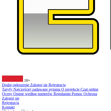
18+
Dodaj ogłoszenie
Zaloguj się
Rejestracja
Taryfy
Najczęściej zadawane pytania
O projekcie
Czat online
Oceny
Opinie według numerów
Regulamin
Pomoc
Ochrona
Zaloguj się
Rejestracja
Kontakt