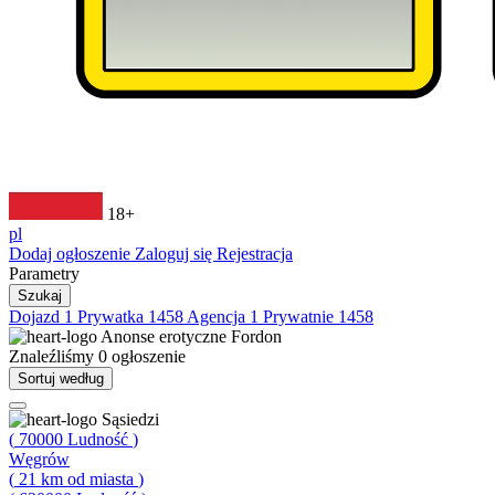
18+
pl
Dodaj ogłoszenie
Zaloguj się
Rejestracja
Parametry
Szukaj
Dojazd
1
Prywatka
1458
Agencja
1
Prywatnie
1458
Anonse erotyczne
Fordon
Znaleźliśmy
0
ogłoszenie
Sortuj według
Sąsiedzi
(
70000
Ludność
)
Węgrów
(
21
km od miasta
)