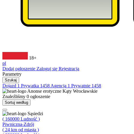
18+
pl
Dodaj ogłoszenie
Zaloguj się
Rejestracja
Parametry
Szukaj
Dojazd
1
Prywatka
1458
Agencja
1
Prywatnie
1458
Anonse erotyczne
Kąty Wrocławskie
Znaleźliśmy
0
ogłoszenie
Sortuj według
Sąsiedzi
(
160000
Ludność
)
Piwniczna-Zdrój
(
24
km od miasta
)