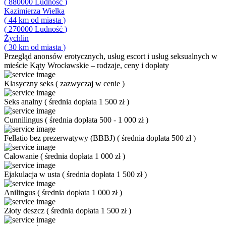
(
880000
Ludność
)
Kazimierza Wielka
(
44
km od miasta
)
(
270000
Ludność
)
Żychlin
(
30
km od miasta
)
Przegląd
anonsów erotycznych, usług escort i usług seksualnych w
mieście Kąty Wrocławskie – rodzaje, ceny i dopłaty
Klasyczny seks
(
zazwyczaj w cenie
)
Seks analny
(
średnia dopłata 1 500 zł
)
Cunnilingus
(
średnia dopłata 500 - 1 000 zł
)
Fellatio bez prezerwatywy (BBBJ)
(
średnia dopłata 500 zł
)
Całowanie
(
średnia dopłata 1 000 zł
)
Ejakulacja w usta
(
średnia dopłata 1 500 zł
)
Anilingus
(
średnia dopłata 1 000 zł
)
Złoty deszcz
(
średnia dopłata 1 500 zł
)