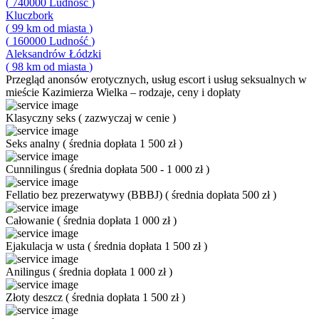
(
740000
Ludność
)
Kluczbork
(
99
km od miasta
)
(
160000
Ludność
)
Aleksandrów Łódzki
(
98
km od miasta
)
Przegląd
anonsów erotycznych, usług escort i usług seksualnych w
mieście Kazimierza Wielka – rodzaje, ceny i dopłaty
Klasyczny seks
(
zazwyczaj w cenie
)
Seks analny
(
średnia dopłata 1 500 zł
)
Cunnilingus
(
średnia dopłata 500 - 1 000 zł
)
Fellatio bez prezerwatywy (BBBJ)
(
średnia dopłata 500 zł
)
Całowanie
(
średnia dopłata 1 000 zł
)
Ejakulacja w usta
(
średnia dopłata 1 500 zł
)
Anilingus
(
średnia dopłata 1 000 zł
)
Złoty deszcz
(
średnia dopłata 1 500 zł
)