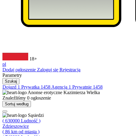
18+
pl
Dodaj ogłoszenie
Zaloguj się
Rejestracja
Parametry
Szukaj
Dojazd
1
Prywatka
1458
Agencja
1
Prywatnie
1458
Anonse erotyczne
Kazimierza Wielka
Znaleźliśmy
0
ogłoszenie
Sortuj według
Sąsiedzi
(
630000
Ludność
)
Zdzieszowice
(
86
km od miasta
)