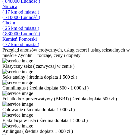
(
840000
Ludność
)
Nidzica
(
17
km od miasta
)
(
710000
Ludność
)
Chełm
(
25
km od miasta
)
(
830000
Ludność
)
Kamień Pomorski
(
77
km od miasta
)
Przegląd
anonsów erotycznych, usług escort i usług seksualnych w
mieście Żychlin – rodzaje, ceny i dopłaty
Klasyczny seks
(
zazwyczaj w cenie
)
Seks analny
(
średnia dopłata 1 500 zł
)
Cunnilingus
(
średnia dopłata 500 - 1 000 zł
)
Fellatio bez prezerwatywy (BBBJ)
(
średnia dopłata 500 zł
)
Całowanie
(
średnia dopłata 1 000 zł
)
Ejakulacja w usta
(
średnia dopłata 1 500 zł
)
Anilingus
(
średnia dopłata 1 000 zł
)