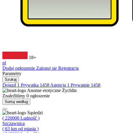
18+
pl
Dodaj ogłoszenie
Zaloguj się
Rejestracja
Parametry
Szukaj
Dojazd
1
Prywatka
1458
Agencja
1
Prywatnie
1458
Anonse erotyczne
Żychlin
Znaleźliśmy
0
ogłoszenie
Sortuj według
Sąsiedzi
(
220000
Ludność
)
Szczawnica
(
63
km od miasta
)