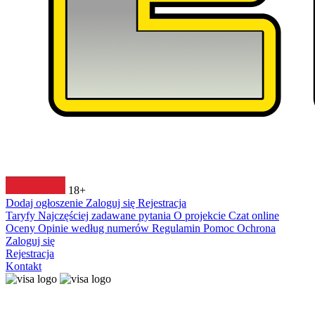
18+
Dodaj ogłoszenie
Zaloguj się
Rejestracja
Taryfy
Najczęściej zadawane pytania
O projekcie
Czat online
Oceny
Opinie według numerów
Regulamin
Pomoc
Ochrona
Zaloguj się
Rejestracja
Kontakt