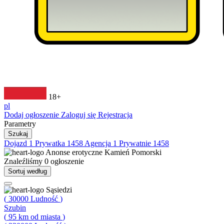
18+
pl
Dodaj ogłoszenie
Zaloguj się
Rejestracja
Parametry
Szukaj
Dojazd
1
Prywatka
1458
Agencja
1
Prywatnie
1458
Anonse erotyczne
Kamień Pomorski
Znaleźliśmy
0
ogłoszenie
Sortuj według
Sąsiedzi
(
30000
Ludność
)
Szubin
(
95
km od miasta
)