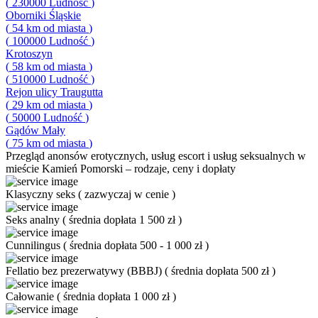
(
230000
Ludność
)
Oborniki Śląskie
(
54
km od miasta
)
(
100000
Ludność
)
Krotoszyn
(
58
km od miasta
)
(
510000
Ludność
)
Rejon ulicy Traugutta
(
29
km od miasta
)
(
50000
Ludność
)
Gądów Mały
(
75
km od miasta
)
Przegląd
anonsów erotycznych, usług escort i usług seksualnych w
mieście Kamień Pomorski – rodzaje, ceny i dopłaty
Klasyczny seks
(
zazwyczaj w cenie
)
Seks analny
(
średnia dopłata 1 500 zł
)
Cunnilingus
(
średnia dopłata 500 - 1 000 zł
)
Fellatio bez prezerwatywy (BBBJ)
(
średnia dopłata 500 zł
)
Całowanie
(
średnia dopłata 1 000 zł
)