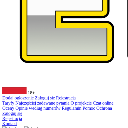
18+
Dodaj ogłoszenie
Zaloguj się
Rejestracja
Taryfy
Najczęściej zadawane pytania
O projekcie
Czat online
Oceny
Opinie według numerów
Regulamin
Pomoc
Ochrona
Zaloguj się
Rejestracja
Kontakt