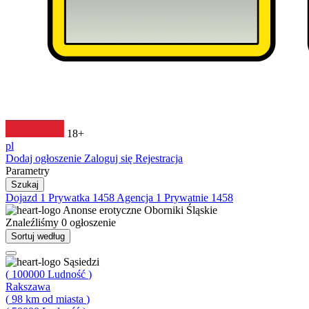
18+
pl
Dodaj ogłoszenie
Zaloguj się
Rejestracja
Parametry
Szukaj
Dojazd
1
Prywatka
1458
Agencja
1
Prywatnie
1458
Anonse erotyczne
Oborniki Śląskie
Znaleźliśmy
0
ogłoszenie
Sortuj według
Sąsiedzi
(
100000
Ludność
)
Rakszawa
(
98
km od miasta
)