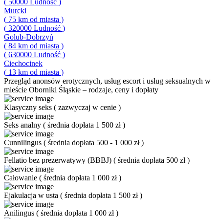
(
50000
Ludność
)
Murcki
(
75
km od miasta
)
(
320000
Ludność
)
Golub-Dobrzyń
(
84
km od miasta
)
(
630000
Ludność
)
Ciechocinek
(
13
km od miasta
)
Przegląd
anonsów erotycznych, usług escort i usług seksualnych w
mieście Oborniki Śląskie – rodzaje, ceny i dopłaty
Klasyczny seks
(
zazwyczaj w cenie
)
Seks analny
(
średnia dopłata 1 500 zł
)
Cunnilingus
(
średnia dopłata 500 - 1 000 zł
)
Fellatio bez prezerwatywy (BBBJ)
(
średnia dopłata 500 zł
)
Całowanie
(
średnia dopłata 1 000 zł
)
Ejakulacja w usta
(
średnia dopłata 1 500 zł
)
Anilingus
(
średnia dopłata 1 000 zł
)