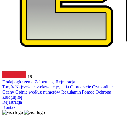
18+
Dodaj ogłoszenie
Zaloguj się
Rejestracja
Taryfy
Najczęściej zadawane pytania
O projekcie
Czat online
Oceny
Opinie według numerów
Regulamin
Pomoc
Ochrona
Zaloguj się
Rejestracja
Kontakt