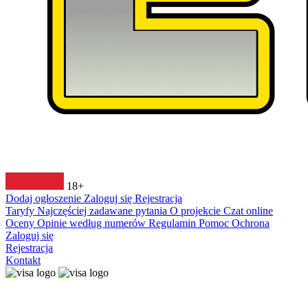
18+
Dodaj ogłoszenie
Zaloguj się
Rejestracja
Taryfy
Najczęściej zadawane pytania
O projekcie
Czat online
Oceny
Opinie według numerów
Regulamin
Pomoc
Ochrona
Zaloguj się
Rejestracja
Kontakt