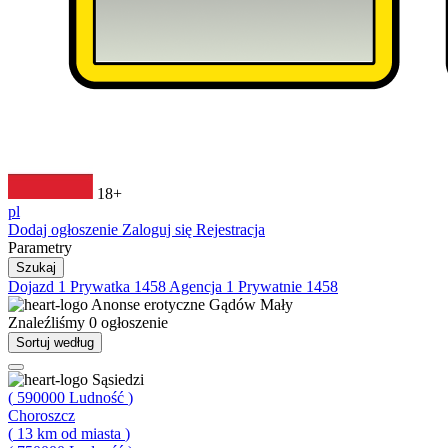
18+
pl
Dodaj ogłoszenie
Zaloguj się
Rejestracja
Parametry
Szukaj
Dojazd
1
Prywatka
1458
Agencja
1
Prywatnie
1458
Anonse erotyczne
Gądów Mały
Znaleźliśmy
0
ogłoszenie
Sortuj według
Sąsiedzi
(
590000
Ludność
)
Choroszcz
(
13
km od miasta
)