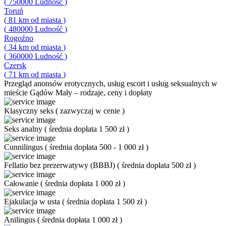
(
750000
Ludność
)
Toruń
(
81
km od miasta
)
(
480000
Ludność
)
Rogoźno
(
34
km od miasta
)
(
360000
Ludność
)
Czersk
(
71
km od miasta
)
Przegląd
anonsów erotycznych, usług escort i usług seksualnych w
mieście Gądów Mały – rodzaje, ceny i dopłaty
Klasyczny seks
(
zazwyczaj w cenie
)
Seks analny
(
średnia dopłata 1 500 zł
)
Cunnilingus
(
średnia dopłata 500 - 1 000 zł
)
Fellatio bez prezerwatywy (BBBJ)
(
średnia dopłata 500 zł
)
Całowanie
(
średnia dopłata 1 000 zł
)
Ejakulacja w usta
(
średnia dopłata 1 500 zł
)
Anilingus
(
średnia dopłata 1 000 zł
)