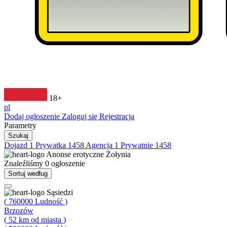
18+
pl
Dodaj ogłoszenie
Zaloguj się
Rejestracja
Parametry
Szukaj
Dojazd
1
Prywatka
1458
Agencja
1
Prywatnie
1458
Anonse erotyczne
Żołynia
Znaleźliśmy
0
ogłoszenie
Sortuj według
Sąsiedzi
(
760000
Ludność
)
Brzozów
(
52
km od miasta
)