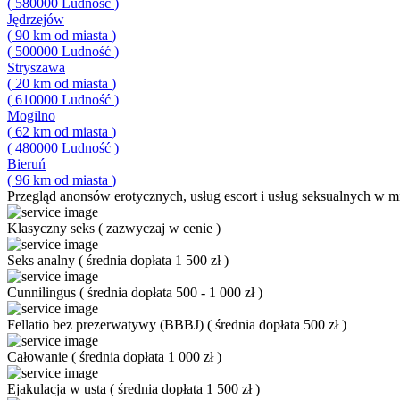
(
580000
Ludność
)
Jędrzejów
(
90
km od miasta
)
(
500000
Ludność
)
Stryszawa
(
20
km od miasta
)
(
610000
Ludność
)
Mogilno
(
62
km od miasta
)
(
480000
Ludność
)
Bieruń
(
96
km od miasta
)
Przegląd
anonsów erotycznych, usług escort i usług seksualnych w mi
Klasyczny seks
(
zazwyczaj w cenie
)
Seks analny
(
średnia dopłata 1 500 zł
)
Cunnilingus
(
średnia dopłata 500 - 1 000 zł
)
Fellatio bez prezerwatywy (BBBJ)
(
średnia dopłata 500 zł
)
Całowanie
(
średnia dopłata 1 000 zł
)
Ejakulacja w usta
(
średnia dopłata 1 500 zł
)