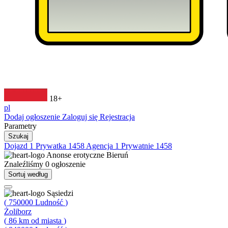
18+
pl
Dodaj ogłoszenie
Zaloguj się
Rejestracja
Parametry
Szukaj
Dojazd
1
Prywatka
1458
Agencja
1
Prywatnie
1458
Anonse erotyczne
Bieruń
Znaleźliśmy
0
ogłoszenie
Sortuj według
Sąsiedzi
(
750000
Ludność
)
Żoliborz
(
86
km od miasta
)