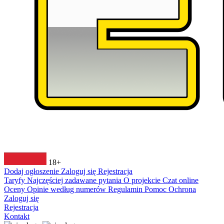
18+
Dodaj ogłoszenie
Zaloguj się
Rejestracja
Taryfy
Najczęściej zadawane pytania
O projekcie
Czat online
Oceny
Opinie według numerów
Regulamin
Pomoc
Ochrona
Zaloguj się
Rejestracja
Kontakt