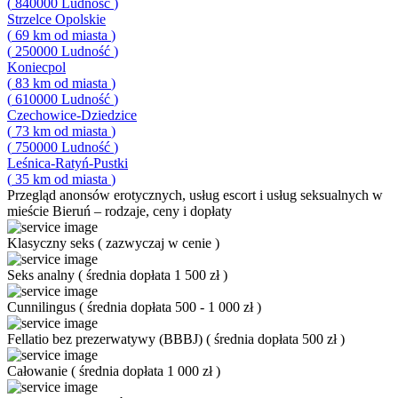
(
840000
Ludność
)
Strzelce Opolskie
(
69
km od miasta
)
(
250000
Ludność
)
Koniecpol
(
83
km od miasta
)
(
610000
Ludność
)
Czechowice-Dziedzice
(
73
km od miasta
)
(
750000
Ludność
)
Leśnica-Ratyń-Pustki
(
35
km od miasta
)
Przegląd
anonsów erotycznych, usług escort i usług seksualnych w
mieście Bieruń – rodzaje, ceny i dopłaty
Klasyczny seks
(
zazwyczaj w cenie
)
Seks analny
(
średnia dopłata 1 500 zł
)
Cunnilingus
(
średnia dopłata 500 - 1 000 zł
)
Fellatio bez prezerwatywy (BBBJ)
(
średnia dopłata 500 zł
)
Całowanie
(
średnia dopłata 1 000 zł
)