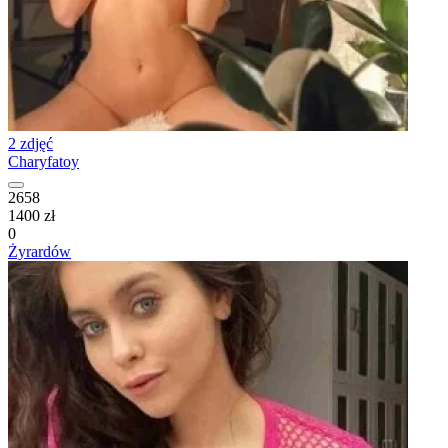
2 zdjęć
Charyfatoy
2658
1400 zł
0
Żyrardów