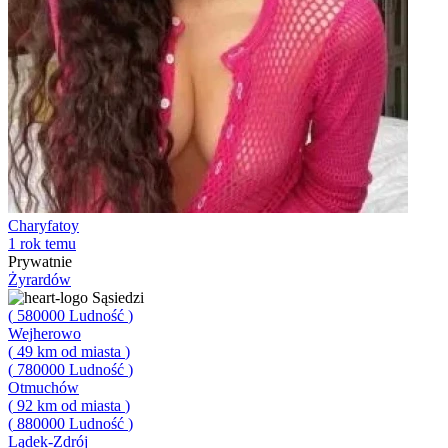
Charyfatoy
1 rok temu
Prywatnie
Żyrardów
Sąsiedzi
(
580000
Ludność
)
Wejherowo
(
49
km od miasta
)
(
780000
Ludność
)
Otmuchów
(
92
km od miasta
)
(
880000
Ludność
)
Lądek-Zdrój