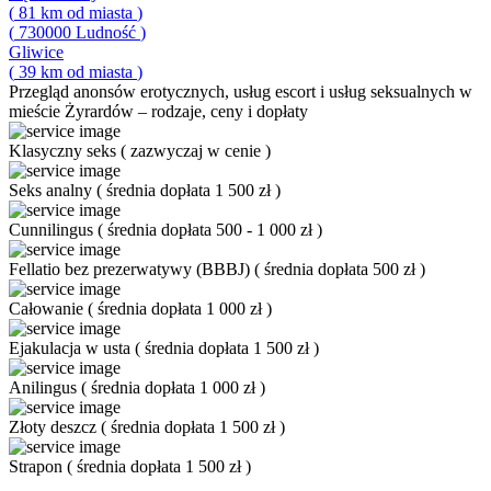
(
81
km od miasta
)
(
730000
Ludność
)
Gliwice
(
39
km od miasta
)
Przegląd
anonsów erotycznych, usług escort i usług seksualnych w
mieście Żyrardów – rodzaje, ceny i dopłaty
Klasyczny seks
(
zazwyczaj w cenie
)
Seks analny
(
średnia dopłata 1 500 zł
)
Cunnilingus
(
średnia dopłata 500 - 1 000 zł
)
Fellatio bez prezerwatywy (BBBJ)
(
średnia dopłata 500 zł
)
Całowanie
(
średnia dopłata 1 000 zł
)
Ejakulacja w usta
(
średnia dopłata 1 500 zł
)
Anilingus
(
średnia dopłata 1 000 zł
)
Złoty deszcz
(
średnia dopłata 1 500 zł
)
Strapon
(
średnia dopłata 1 500 zł
)