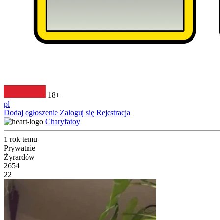
18+
pl
Dodaj ogłoszenie
Zaloguj się
Rejestracja
Charyfatoy
1 rok temu
Prywatnie
Żyrardów
2654
22