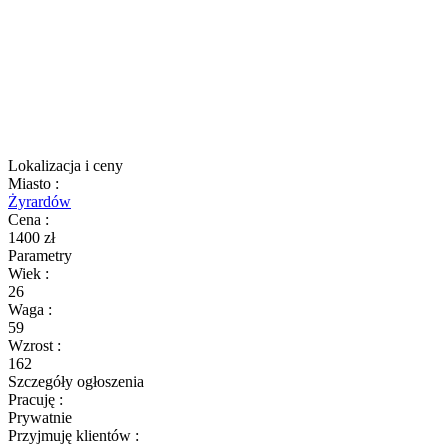
Lokalizacja i ceny
Miasto
:
Żyrardów
Cena
:
1400 zł
Parametry
Wiek
:
26
Waga
:
59
Wzrost
:
162
Szczegóły ogłoszenia
Pracuję
:
Prywatnie
Przyjmuję klientów
: