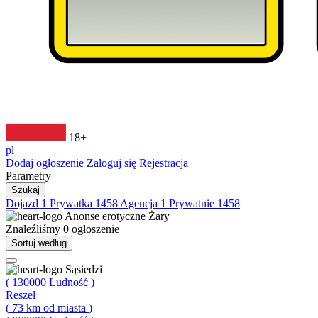
18+
pl
Dodaj ogłoszenie
Zaloguj się
Rejestracja
Parametry
Szukaj
Dojazd
1
Prywatka
1458
Agencja
1
Prywatnie
1458
Anonse erotyczne
Żary
Znaleźliśmy
0
ogłoszenie
Sortuj według
Sąsiedzi
(
130000
Ludność
)
Reszel
(
73
km od miasta
)