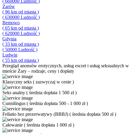
(
660000
Ludność
)
Żarów
(
96
km od miasta
)
(
630000
Ludność
)
Bemowo
(
65
km od miasta
)
(
620000
Ludność
)
Gdynia
(
33
km od miasta
)
(
50000
Ludność
)
Ludwin
(
55
km od miasta
)
Przegląd
anonsów erotycznych, usług escort i usług seksualnych w
mieście Żary – rodzaje, ceny i dopłaty
Klasyczny seks
(
zazwyczaj w cenie
)
Seks analny
(
średnia dopłata 1 500 zł
)
Cunnilingus
(
średnia dopłata 500 - 1 000 zł
)
Fellatio bez prezerwatywy (BBBJ)
(
średnia dopłata 500 zł
)
Całowanie
(
średnia dopłata 1 000 zł
)