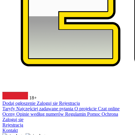
18+
Dodaj ogłoszenie
Zaloguj się
Rejestracja
Taryfy
Najczęściej zadawane pytania
O projekcie
Czat online
Oceny
Opinie według numerów
Regulamin
Pomoc
Ochrona
Zaloguj się
Rejestracja
Kontakt