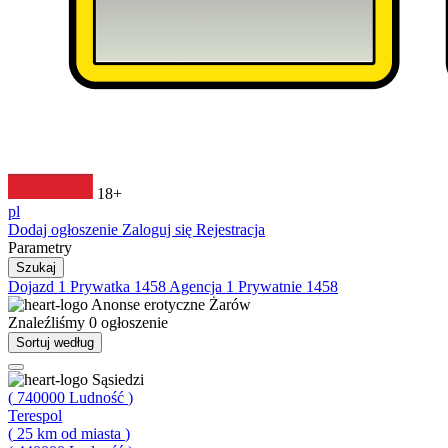
18+
pl
Dodaj ogłoszenie
Zaloguj się
Rejestracja
Parametry
Szukaj
Dojazd
1
Prywatka
1458
Agencja
1
Prywatnie
1458
Anonse erotyczne
Żarów
Znaleźliśmy
0
ogłoszenie
Sortuj według
Sąsiedzi
(
740000
Ludność
)
Terespol
(
25
km od miasta
)