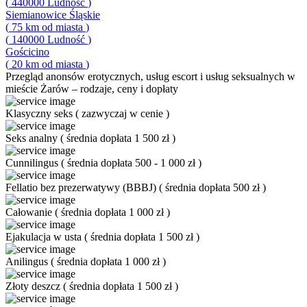
(
440000
Ludność
)
Siemianowice Śląskie
(
75
km od miasta
)
(
140000
Ludność
)
Gościcino
(
20
km od miasta
)
Przegląd
anonsów erotycznych, usług escort i usług seksualnych w
mieście Żarów – rodzaje, ceny i dopłaty
Klasyczny seks
(
zazwyczaj w cenie
)
Seks analny
(
średnia dopłata 1 500 zł
)
Cunnilingus
(
średnia dopłata 500 - 1 000 zł
)
Fellatio bez prezerwatywy (BBBJ)
(
średnia dopłata 500 zł
)
Całowanie
(
średnia dopłata 1 000 zł
)
Ejakulacja w usta
(
średnia dopłata 1 500 zł
)
Anilingus
(
średnia dopłata 1 000 zł
)
Złoty deszcz
(
średnia dopłata 1 500 zł
)