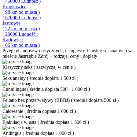
(
450000
Ludność
)
Krapkowice
(
98
km od miasta
)
(
670000
Ludność
)
Jastrowie
(
52
km od miasta
)
(
20000
Ludność
)
Karłowice
(
66
km od miasta
)
Przegląd
anonsów erotycznych, usług escort i usług seksualnych w
mieście Jastrzębie Zdrój – rodzaje, ceny i dopłaty
Klasyczny seks
(
zazwyczaj w cenie
)
Seks analny
(
średnia dopłata 1 500 zł
)
Cunnilingus
(
średnia dopłata 500 - 1 000 zł
)
Fellatio bez prezerwatywy (BBBJ)
(
średnia dopłata 500 zł
)
Całowanie
(
średnia dopłata 1 000 zł
)
Ejakulacja w usta
(
średnia dopłata 1 500 zł
)
Anilingus
(
średnia dopłata 1 000 zł
)