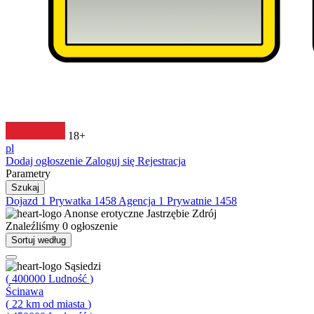
18+
pl
Dodaj ogłoszenie
Zaloguj się
Rejestracja
Parametry
Szukaj
Dojazd
1
Prywatka
1458
Agencja
1
Prywatnie
1458
Anonse erotyczne
Jastrzębie Zdrój
Znaleźliśmy
0
ogłoszenie
Sortuj według
Sąsiedzi
(
400000
Ludność
)
Ścinawa
(
22
km od miasta
)