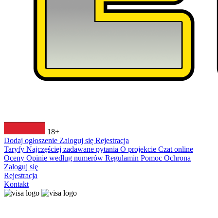
18+
Dodaj ogłoszenie
Zaloguj się
Rejestracja
Taryfy
Najczęściej zadawane pytania
O projekcie
Czat online
Oceny
Opinie według numerów
Regulamin
Pomoc
Ochrona
Zaloguj się
Rejestracja
Kontakt