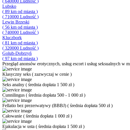
(
640000
Ludność
)
Lubsko
(
89
km od miasta
)
(
710000
Ludność
)
Lewin Brzeski
(
56
km od miasta
)
(
740000
Ludność
)
Kluczbork
(
81
km od miasta
)
(
320000
Ludność
)
Golub-Dobrzyń
(
97
km od miasta
)
Przegląd
anonsów erotycznych, usług escort i usług seksualnych w mi
Klasyczny seks
(
zazwyczaj w cenie
)
Seks analny
(
średnia dopłata 1 500 zł
)
Cunnilingus
(
średnia dopłata 500 - 1 000 zł
)
Fellatio bez prezerwatywy (BBBJ)
(
średnia dopłata 500 zł
)
Całowanie
(
średnia dopłata 1 000 zł
)
Ejakulacja w usta
(
średnia dopłata 1 500 zł
)