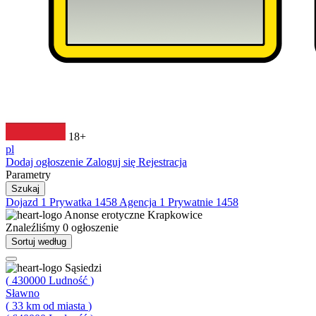
18+
pl
Dodaj ogłoszenie
Zaloguj się
Rejestracja
Parametry
Szukaj
Dojazd
1
Prywatka
1458
Agencja
1
Prywatnie
1458
Anonse erotyczne
Krapkowice
Znaleźliśmy
0
ogłoszenie
Sortuj według
Sąsiedzi
(
430000
Ludność
)
Sławno
(
33
km od miasta
)