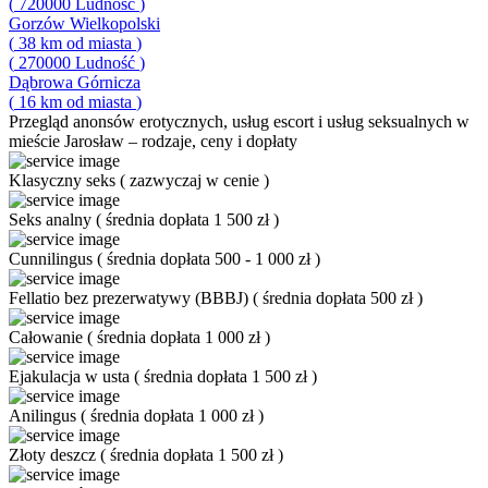
(
720000
Ludność
)
Gorzów Wielkopolski
(
38
km od miasta
)
(
270000
Ludność
)
Dąbrowa Górnicza
(
16
km od miasta
)
Przegląd
anonsów erotycznych, usług escort i usług seksualnych w
mieście Jarosław – rodzaje, ceny i dopłaty
Klasyczny seks
(
zazwyczaj w cenie
)
Seks analny
(
średnia dopłata 1 500 zł
)
Cunnilingus
(
średnia dopłata 500 - 1 000 zł
)
Fellatio bez prezerwatywy (BBBJ)
(
średnia dopłata 500 zł
)
Całowanie
(
średnia dopłata 1 000 zł
)
Ejakulacja w usta
(
średnia dopłata 1 500 zł
)
Anilingus
(
średnia dopłata 1 000 zł
)
Złoty deszcz
(
średnia dopłata 1 500 zł
)