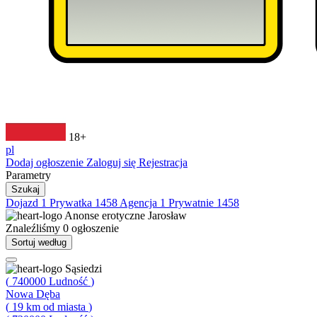
18+
pl
Dodaj ogłoszenie
Zaloguj się
Rejestracja
Parametry
Szukaj
Dojazd
1
Prywatka
1458
Agencja
1
Prywatnie
1458
Anonse erotyczne
Jarosław
Znaleźliśmy
0
ogłoszenie
Sortuj według
Sąsiedzi
(
740000
Ludność
)
Nowa Dęba
(
19
km od miasta
)