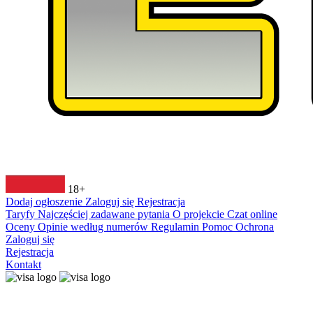
18+
Dodaj ogłoszenie
Zaloguj się
Rejestracja
Taryfy
Najczęściej zadawane pytania
O projekcie
Czat online
Oceny
Opinie według numerów
Regulamin
Pomoc
Ochrona
Zaloguj się
Rejestracja
Kontakt