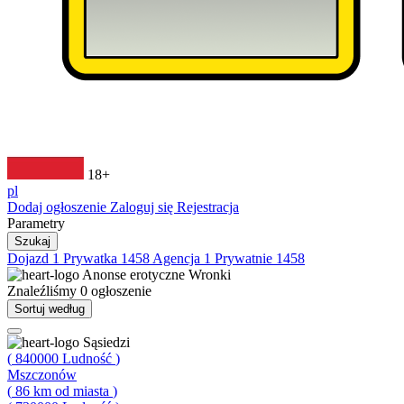
18+
pl
Dodaj ogłoszenie
Zaloguj się
Rejestracja
Parametry
Szukaj
Dojazd
1
Prywatka
1458
Agencja
1
Prywatnie
1458
Anonse erotyczne
Wronki
Znaleźliśmy
0
ogłoszenie
Sortuj według
Sąsiedzi
(
840000
Ludność
)
Mszczonów
(
86
km od miasta
)