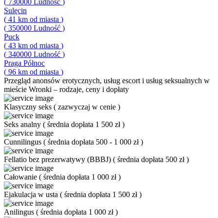
(
730000
Ludność
)
Sulęcin
(
41
km od miasta
)
(
350000
Ludność
)
Puck
(
43
km od miasta
)
(
340000
Ludność
)
Praga Północ
(
96
km od miasta
)
Przegląd
anonsów erotycznych, usług escort i usług seksualnych w
mieście Wronki – rodzaje, ceny i dopłaty
Klasyczny seks
(
zazwyczaj w cenie
)
Seks analny
(
średnia dopłata 1 500 zł
)
Cunnilingus
(
średnia dopłata 500 - 1 000 zł
)
Fellatio bez prezerwatywy (BBBJ)
(
średnia dopłata 500 zł
)
Całowanie
(
średnia dopłata 1 000 zł
)
Ejakulacja w usta
(
średnia dopłata 1 500 zł
)
Anilingus
(
średnia dopłata 1 000 zł
)