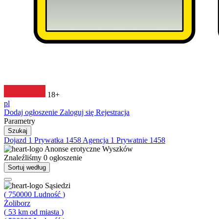
18+
pl
Dodaj ogłoszenie
Zaloguj się
Rejestracja
Parametry
Szukaj
Dojazd
1
Prywatka
1458
Agencja
1
Prywatnie
1458
Anonse erotyczne
Wyszków
Znaleźliśmy
0
ogłoszenie
Sortuj według
Sąsiedzi
(
750000
Ludność
)
Żoliborz
(
53
km od miasta
)