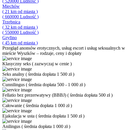
(
520000
Ludność
)
Miechów
(
21
km od miasta
)
(
660000
Ludność
)
Trzebnica
(
32
km od miasta
)
(
550000
Ludność
)
Gryfino
(
45
km od miasta
)
Przegląd
anonsów erotycznych, usług escort i usług seksualnych w
mieście Wyszków – rodzaje, ceny i dopłaty
Klasyczny seks
(
zazwyczaj w cenie
)
Seks analny
(
średnia dopłata 1 500 zł
)
Cunnilingus
(
średnia dopłata 500 - 1 000 zł
)
Fellatio bez prezerwatywy (BBBJ)
(
średnia dopłata 500 zł
)
Całowanie
(
średnia dopłata 1 000 zł
)
Ejakulacja w usta
(
średnia dopłata 1 500 zł
)
Anilingus
(
średnia dopłata 1 000 zł
)