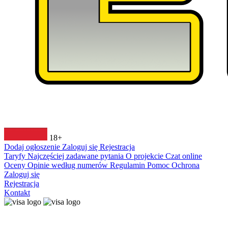
18+
Dodaj ogłoszenie
Zaloguj się
Rejestracja
Taryfy
Najczęściej zadawane pytania
O projekcie
Czat online
Oceny
Opinie według numerów
Regulamin
Pomoc
Ochrona
Zaloguj się
Rejestracja
Kontakt