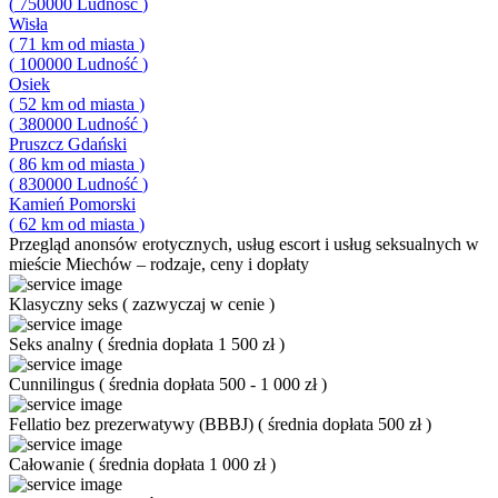
(
750000
Ludność
)
Wisła
(
71
km od miasta
)
(
100000
Ludność
)
Osiek
(
52
km od miasta
)
(
380000
Ludność
)
Pruszcz Gdański
(
86
km od miasta
)
(
830000
Ludność
)
Kamień Pomorski
(
62
km od miasta
)
Przegląd
anonsów erotycznych, usług escort i usług seksualnych w
mieście Miechów – rodzaje, ceny i dopłaty
Klasyczny seks
(
zazwyczaj w cenie
)
Seks analny
(
średnia dopłata 1 500 zł
)
Cunnilingus
(
średnia dopłata 500 - 1 000 zł
)
Fellatio bez prezerwatywy (BBBJ)
(
średnia dopłata 500 zł
)
Całowanie
(
średnia dopłata 1 000 zł
)