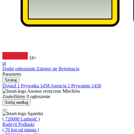
18+
pl
Dodaj ogłoszenie
Zaloguj się
Rejestracja
Parametry
Szukaj
Dojazd
1
Prywatka
1458
Agencja
1
Prywatnie
1458
Anonse erotyczne
Miechów
Znaleźliśmy
0
ogłoszenie
Sortuj według
Sąsiedzi
(
720000
Ludność
)
Radzyń Podlaski
(
76
km od miasta
)