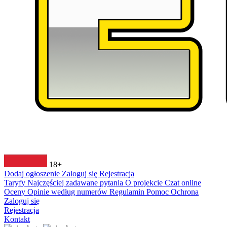
18+
Dodaj ogłoszenie
Zaloguj się
Rejestracja
Taryfy
Najczęściej zadawane pytania
O projekcie
Czat online
Oceny
Opinie według numerów
Regulamin
Pomoc
Ochrona
Zaloguj się
Rejestracja
Kontakt