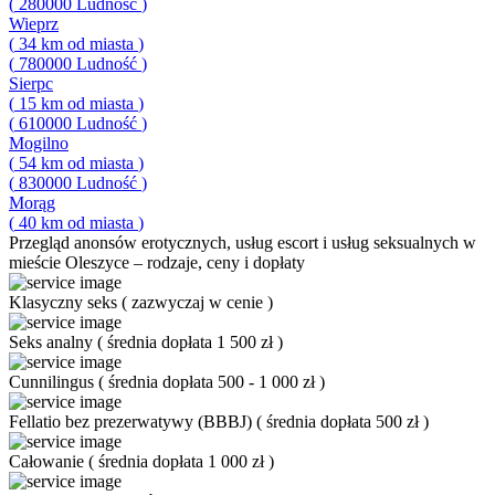
(
280000
Ludność
)
Wieprz
(
34
km od miasta
)
(
780000
Ludność
)
Sierpc
(
15
km od miasta
)
(
610000
Ludność
)
Mogilno
(
54
km od miasta
)
(
830000
Ludność
)
Morąg
(
40
km od miasta
)
Przegląd
anonsów erotycznych, usług escort i usług seksualnych w
mieście Oleszyce – rodzaje, ceny i dopłaty
Klasyczny seks
(
zazwyczaj w cenie
)
Seks analny
(
średnia dopłata 1 500 zł
)
Cunnilingus
(
średnia dopłata 500 - 1 000 zł
)
Fellatio bez prezerwatywy (BBBJ)
(
średnia dopłata 500 zł
)
Całowanie
(
średnia dopłata 1 000 zł
)