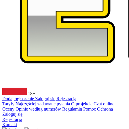
18+
Dodaj ogłoszenie
Zaloguj się
Rejestracja
Taryfy
Najczęściej zadawane pytania
O projekcie
Czat online
Oceny
Opinie według numerów
Regulamin
Pomoc
Ochrona
Zaloguj się
Rejestracja
Kontakt