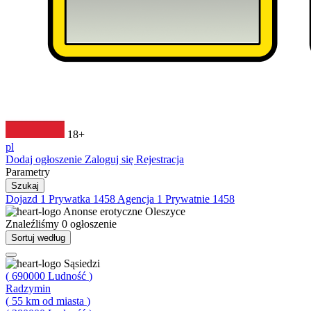
18+
pl
Dodaj ogłoszenie
Zaloguj się
Rejestracja
Parametry
Szukaj
Dojazd
1
Prywatka
1458
Agencja
1
Prywatnie
1458
Anonse erotyczne
Oleszyce
Znaleźliśmy
0
ogłoszenie
Sortuj według
Sąsiedzi
(
690000
Ludność
)
Radzymin
(
55
km od miasta
)