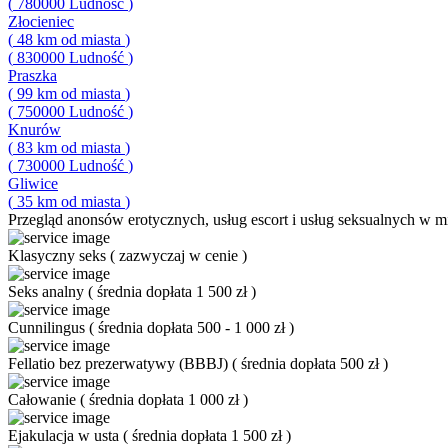
(
780000
Ludność
)
Złocieniec
(
48
km od miasta
)
(
830000
Ludność
)
Praszka
(
99
km od miasta
)
(
750000
Ludność
)
Knurów
(
83
km od miasta
)
(
730000
Ludność
)
Gliwice
(
35
km od miasta
)
Przegląd
anonsów erotycznych, usług escort i usług seksualnych w mi
Klasyczny seks
(
zazwyczaj w cenie
)
Seks analny
(
średnia dopłata 1 500 zł
)
Cunnilingus
(
średnia dopłata 500 - 1 000 zł
)
Fellatio bez prezerwatywy (BBBJ)
(
średnia dopłata 500 zł
)
Całowanie
(
średnia dopłata 1 000 zł
)
Ejakulacja w usta
(
średnia dopłata 1 500 zł
)