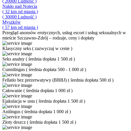
(
20000
Ludność
)
Nakło nad Notecią
(
32
km od miasta
)
(
30000
Ludność
)
Myszków
(
57
km od miasta
)
Przegląd
anonsów erotycznych, usług escort i usług seksualnych w
mieście Szczawno-Zdrój – rodzaje, ceny i dopłaty
Klasyczny seks
(
zazwyczaj w cenie
)
Seks analny
(
średnia dopłata 1 500 zł
)
Cunnilingus
(
średnia dopłata 500 - 1 000 zł
)
Fellatio bez prezerwatywy (BBBJ)
(
średnia dopłata 500 zł
)
Całowanie
(
średnia dopłata 1 000 zł
)
Ejakulacja w usta
(
średnia dopłata 1 500 zł
)
Anilingus
(
średnia dopłata 1 000 zł
)
Złoty deszcz
(
średnia dopłata 1 500 zł
)