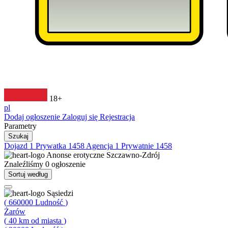
18+
pl
Dodaj ogłoszenie
Zaloguj się
Rejestracja
Parametry
Szukaj
Dojazd
1
Prywatka
1458
Agencja
1
Prywatnie
1458
Anonse erotyczne
Szczawno-Zdrój
Znaleźliśmy
0
ogłoszenie
Sortuj według
Sąsiedzi
(
660000
Ludność
)
Żarów
(
40
km od miasta
)