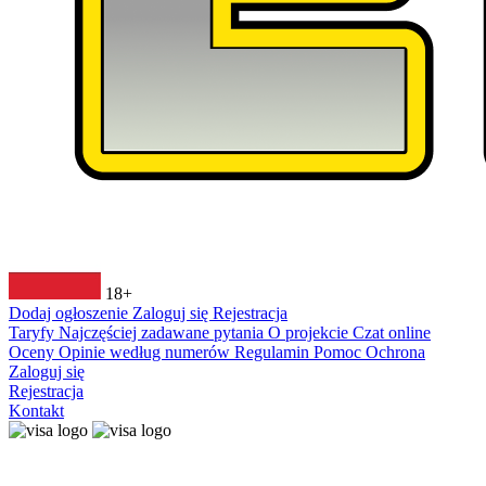
18+
Dodaj ogłoszenie
Zaloguj się
Rejestracja
Taryfy
Najczęściej zadawane pytania
O projekcie
Czat online
Oceny
Opinie według numerów
Regulamin
Pomoc
Ochrona
Zaloguj się
Rejestracja
Kontakt