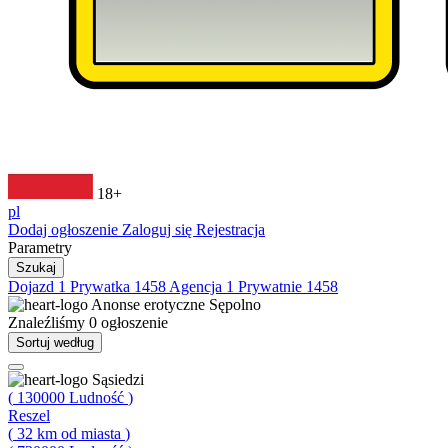
18+
pl
Dodaj ogłoszenie
Zaloguj się
Rejestracja
Parametry
Szukaj
Dojazd
1
Prywatka
1458
Agencja
1
Prywatnie
1458
Anonse erotyczne
Sępolno
Znaleźliśmy
0
ogłoszenie
Sortuj według
Sąsiedzi
(
130000
Ludność
)
Reszel
(
32
km od miasta
)