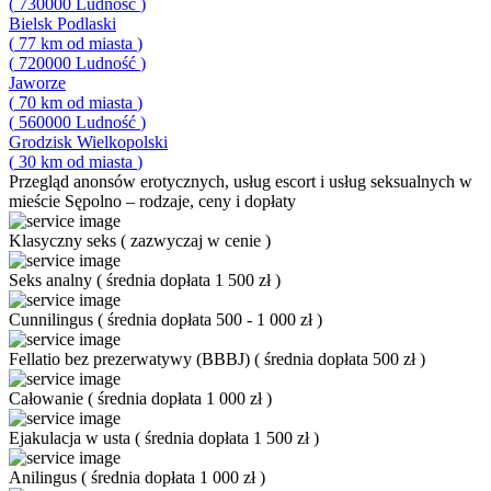
(
730000
Ludność
)
Bielsk Podlaski
(
77
km od miasta
)
(
720000
Ludność
)
Jaworze
(
70
km od miasta
)
(
560000
Ludność
)
Grodzisk Wielkopolski
(
30
km od miasta
)
Przegląd
anonsów erotycznych, usług escort i usług seksualnych w
mieście Sępolno – rodzaje, ceny i dopłaty
Klasyczny seks
(
zazwyczaj w cenie
)
Seks analny
(
średnia dopłata 1 500 zł
)
Cunnilingus
(
średnia dopłata 500 - 1 000 zł
)
Fellatio bez prezerwatywy (BBBJ)
(
średnia dopłata 500 zł
)
Całowanie
(
średnia dopłata 1 000 zł
)
Ejakulacja w usta
(
średnia dopłata 1 500 zł
)
Anilingus
(
średnia dopłata 1 000 zł
)