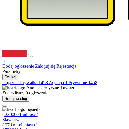
18+
pl
Dodaj ogłoszenie
Zaloguj się
Rejestracja
Parametry
Szukaj
Dojazd
1
Prywatka
1458
Agencja
1
Prywatnie
1458
Anonse erotyczne
Jaworze
Znaleźliśmy
0
ogłoszenie
Sortuj według
Sąsiedzi
(
230000
Ludność
)
Sławków
(
97
km od miasta
)