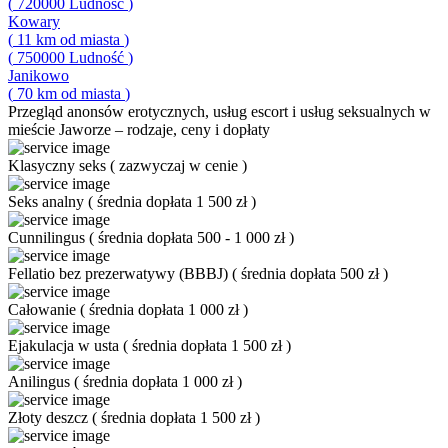
(
720000
Ludność
)
Kowary
(
11
km od miasta
)
(
750000
Ludność
)
Janikowo
(
70
km od miasta
)
Przegląd
anonsów erotycznych, usług escort i usług seksualnych w
mieście Jaworze – rodzaje, ceny i dopłaty
Klasyczny seks
(
zazwyczaj w cenie
)
Seks analny
(
średnia dopłata 1 500 zł
)
Cunnilingus
(
średnia dopłata 500 - 1 000 zł
)
Fellatio bez prezerwatywy (BBBJ)
(
średnia dopłata 500 zł
)
Całowanie
(
średnia dopłata 1 000 zł
)
Ejakulacja w usta
(
średnia dopłata 1 500 zł
)
Anilingus
(
średnia dopłata 1 000 zł
)
Złoty deszcz
(
średnia dopłata 1 500 zł
)