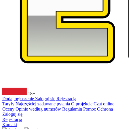
18+
Dodaj ogłoszenie
Zaloguj się
Rejestracja
Taryfy
Najczęściej zadawane pytania
O projekcie
Czat online
Oceny
Opinie według numerów
Regulamin
Pomoc
Ochrona
Zaloguj się
Rejestracja
Kontakt