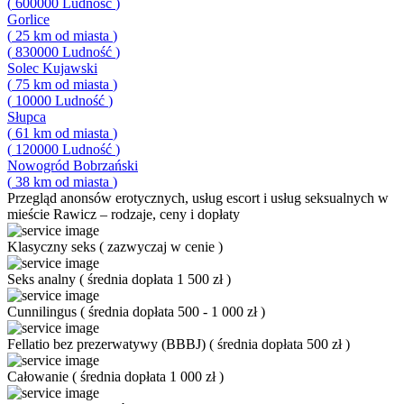
(
600000
Ludność
)
Gorlice
(
25
km od miasta
)
(
830000
Ludność
)
Solec Kujawski
(
75
km od miasta
)
(
10000
Ludność
)
Słupca
(
61
km od miasta
)
(
120000
Ludność
)
Nowogród Bobrzański
(
38
km od miasta
)
Przegląd
anonsów erotycznych, usług escort i usług seksualnych w
mieście Rawicz – rodzaje, ceny i dopłaty
Klasyczny seks
(
zazwyczaj w cenie
)
Seks analny
(
średnia dopłata 1 500 zł
)
Cunnilingus
(
średnia dopłata 500 - 1 000 zł
)
Fellatio bez prezerwatywy (BBBJ)
(
średnia dopłata 500 zł
)
Całowanie
(
średnia dopłata 1 000 zł
)