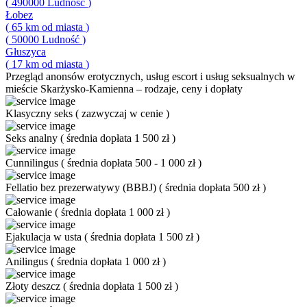
(
490000
Ludność
)
Łobez
(
65
km od miasta
)
(
50000
Ludność
)
Głuszyca
(
17
km od miasta
)
Przegląd
anonsów erotycznych, usług escort i usług seksualnych w
mieście Skarżysko-Kamienna – rodzaje, ceny i dopłaty
Klasyczny seks
(
zazwyczaj w cenie
)
Seks analny
(
średnia dopłata 1 500 zł
)
Cunnilingus
(
średnia dopłata 500 - 1 000 zł
)
Fellatio bez prezerwatywy (BBBJ)
(
średnia dopłata 500 zł
)
Całowanie
(
średnia dopłata 1 000 zł
)
Ejakulacja w usta
(
średnia dopłata 1 500 zł
)
Anilingus
(
średnia dopłata 1 000 zł
)
Złoty deszcz
(
średnia dopłata 1 500 zł
)