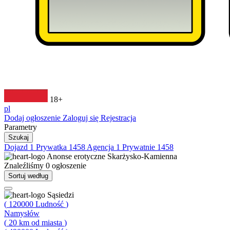
18+
pl
Dodaj ogłoszenie
Zaloguj się
Rejestracja
Parametry
Szukaj
Dojazd
1
Prywatka
1458
Agencja
1
Prywatnie
1458
Anonse erotyczne
Skarżysko-Kamienna
Znaleźliśmy
0
ogłoszenie
Sortuj według
Sąsiedzi
(
120000
Ludność
)
Namysłów
(
20
km od miasta
)