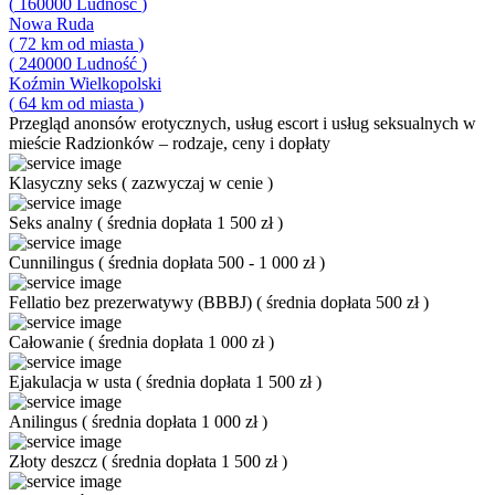
(
160000
Ludność
)
Nowa Ruda
(
72
km od miasta
)
(
240000
Ludność
)
Koźmin Wielkopolski
(
64
km od miasta
)
Przegląd
anonsów erotycznych, usług escort i usług seksualnych w
mieście Radzionków – rodzaje, ceny i dopłaty
Klasyczny seks
(
zazwyczaj w cenie
)
Seks analny
(
średnia dopłata 1 500 zł
)
Cunnilingus
(
średnia dopłata 500 - 1 000 zł
)
Fellatio bez prezerwatywy (BBBJ)
(
średnia dopłata 500 zł
)
Całowanie
(
średnia dopłata 1 000 zł
)
Ejakulacja w usta
(
średnia dopłata 1 500 zł
)
Anilingus
(
średnia dopłata 1 000 zł
)
Złoty deszcz
(
średnia dopłata 1 500 zł
)