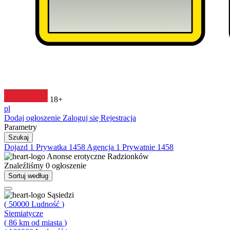
18+
pl
Dodaj ogłoszenie
Zaloguj się
Rejestracja
Parametry
Szukaj
Dojazd
1
Prywatka
1458
Agencja
1
Prywatnie
1458
Anonse erotyczne
Radzionków
Znaleźliśmy
0
ogłoszenie
Sortuj według
Sąsiedzi
(
50000
Ludność
)
Siemiatycze
(
86
km od miasta
)