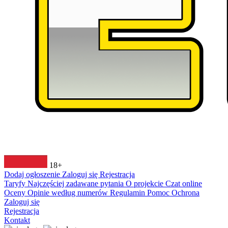
18+
Dodaj ogłoszenie
Zaloguj się
Rejestracja
Taryfy
Najczęściej zadawane pytania
O projekcie
Czat online
Oceny
Opinie według numerów
Regulamin
Pomoc
Ochrona
Zaloguj się
Rejestracja
Kontakt