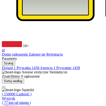
18+
pl
Dodaj ogłoszenie
Zaloguj się
Rejestracja
Parametry
Szukaj
Dojazd
1
Prywatka
1458
Agencja
1
Prywatnie
1458
Anonse erotyczne
Siemiatycze
Znaleźliśmy
0
ogłoszenie
Sortuj według
Sąsiedzi
(
150000
Ludność
)
Wyrzysk
(
77
km od miasta
)