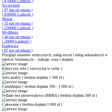
(
870000
Ludność
)
Szczecinek
(
97
km od miasta
)
(
830000
Ludność
)
Morąg
(
55
km od miasta
)
(
250000
Ludność
)
Myślibórz
(
46
km od miasta
)
(
20000
Ludność
)
Karłowice
(
87
km od miasta
)
Przegląd
anonsów erotycznych, usług escort i usług seksualnych w
mieście Siemiatycze – rodzaje, ceny i dopłaty
Klasyczny seks
(
zazwyczaj w cenie
)
Seks analny
(
średnia dopłata 1 500 zł
)
Cunnilingus
(
średnia dopłata 500 - 1 000 zł
)
Fellatio bez prezerwatywy (BBBJ)
(
średnia dopłata 500 zł
)
Całowanie
(
średnia dopłata 1 000 zł
)