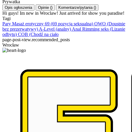
Prywatka
Opis ogłoszenia
Opinie
(
)
Komentarze/pytania
(
)
Hi guys! Im new in Wroclaw! Just arrived for show you paradise!
Tagi
Pary
Masaż erotyczny
69 (69 pozycja seksualna)
OWO (Doustnie
bez prezerwatywy)
A-Level (analny)
Anal Rimming seks (Lizanie
odbytu)
COB (Chodź na ciało
page-post-view.recommended_posts
Wrocław