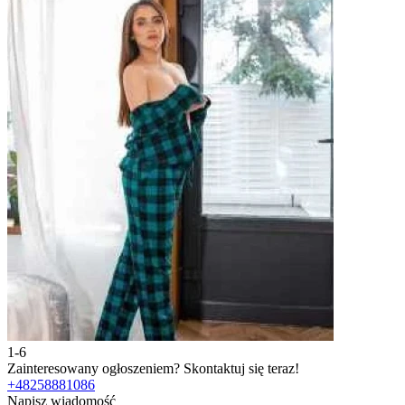
1-6
2
Zainteresowany ogłoszeniem?
Skontaktuj się teraz!
Z
+48258881086
Napisz wiadomość
N