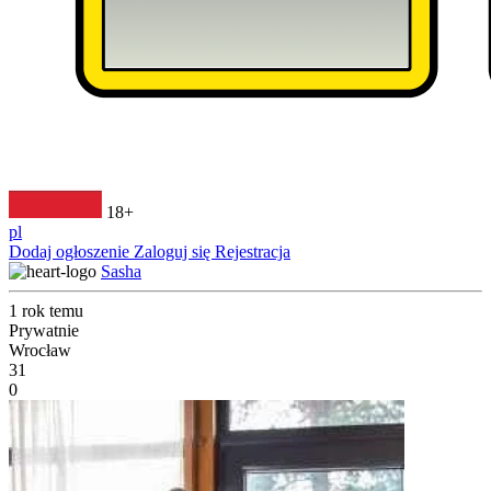
18+
pl
Dodaj ogłoszenie
Zaloguj się
Rejestracja
Sasha
1 rok temu
Prywatnie
Wrocław
31
0