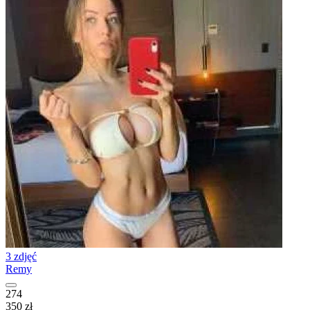
3 zdjęć
Remy
274
350 zł