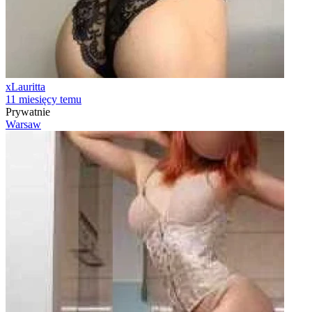
xLauritta
11 miesięcy temu
Prywatnie
Warsaw