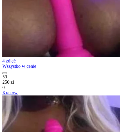
4 zdjęć
Wszystko w cenie
59
250 zł
0
Kraków