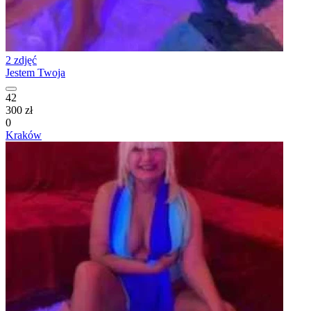
2 zdjęć
Jestem Twoja
42
300 zł
0
Kraków