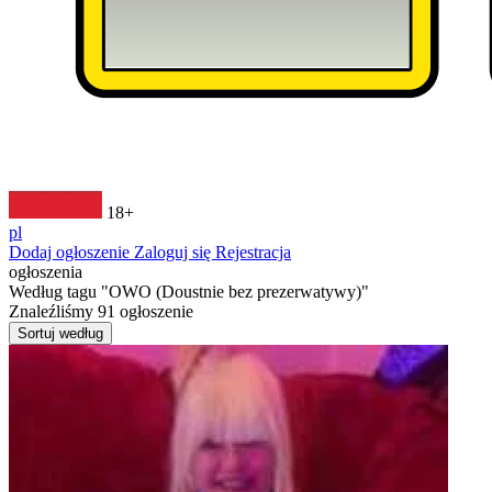
18+
pl
Dodaj ogłoszenie
Zaloguj się
Rejestracja
ogłoszenia
Według tagu
"OWO (Doustnie bez prezerwatywy)"
Znaleźliśmy
91
ogłoszenie
Sortuj według