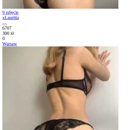
9 zdjęcie
xLauritta
6707
300 zł
0
Warsaw