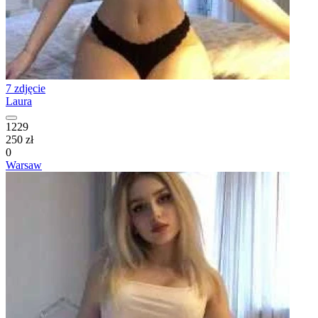
7 zdjęcie
Laura
1229
250 zł
0
Warsaw