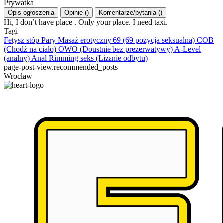
Prywatka
Opis ogłoszenia
Opinie
(
)
Komentarze/pytania
(
)
Hi, I don’t have place . Only your place. I need taxi.
Tagi
Fetysz stóp
Pary
Masaż erotyczny
69 (69 pozycja seksualna)
COB
(Chodź na ciało)
OWO (Doustnie bez prezerwatywy)
A-Level
(analny)
Anal Rimming seks (Lizanie odbytu)
page-post-view.recommended_posts
Wrocław