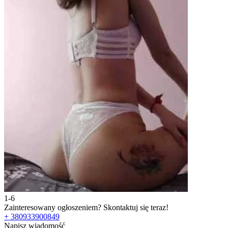
1-6
2
Zainteresowany ogłoszeniem?
Skontaktuj się teraz!
Z
+ 380933900849
+
Napisz wiadomość
N