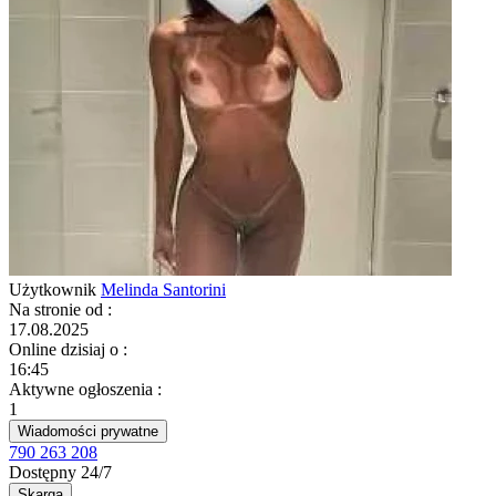
Użytkownik
Melinda Santorini
Na stronie od
:
17.08.2025
Online dzisiaj o
:
16:45
Aktywne ogłoszenia
:
1
Wiadomości prywatne
790 263 208
Dostępny 24/7
Skarga