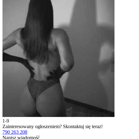
1-9
2
Zainteresowany ogłoszeniem?
Skontaktuj się teraz!
Z
790 263 208
7
Napisz wiadomość
N