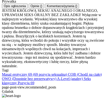
Prywatka
Opis ogłoszenia
Opinie
(
)
Komentarze/pytania
(
)
JESTEM KRÓLOWĄ SEKSU ANALNEGO I ORALNEGO,
UPRAWIAM SEKS ORALNY BEZ ZAKŁADKI! Wyłącznie w
najlepszym wydaniu. Wysokiej klasy towarzystwo dla wysokiej
klasy dżentelmena, który szuka oszałamiającej bogini. Piękna
opalona brunetka o dobrze dopasowanych krągłościach i przystojnej
twarzy dla dżentelmenów, którzy szukają najwyższego towarzystwa
i piękna. Brazylijczyk o łacińskich korzeniach. Jestem tą
dziewczyną, która wchodzi do pokoju i wszystkie oczy są zwrócone
na nią - w najlepszy możliwy sposób. Idealny towarzysz
niesamowitych wspólnych chwil na kolacjach, imprezach i
wycieczkach. Jestem dziewczyną, która lubi być zadbana i dobrze
towarzyszona - tego też możesz się spodziewać. Jestem bardzo
wykształcony, ekstrawertyczny i lubię rzeczy, które płyną
naturalnie.
Tagi
Masaż erotyczny
69 (69 pozycja seksualna)
COB (Chodź na ciało)
OWO (Doustnie bez prezerwatywy)
A-Level (analny)
Seks
klasyczny
Pozycja 69
page-post-view.recommended_posts
Gdańsk