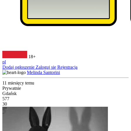
18+
pl
Dodaj ogłoszenie
Zaloguj się
Rejestracja
Melinda Santorini
11 miesięcy temu
Prywatnie
Gdańsk
577
30