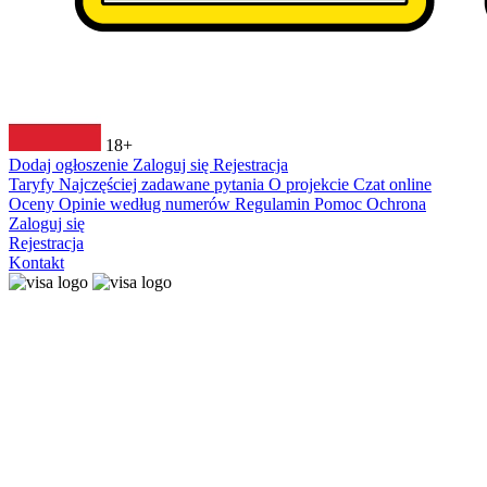
18+
Dodaj ogłoszenie
Zaloguj się
Rejestracja
Taryfy
Najczęściej zadawane pytania
O projekcie
Czat online
Oceny
Opinie według numerów
Regulamin
Pomoc
Ochrona
Zaloguj się
Rejestracja
Kontakt