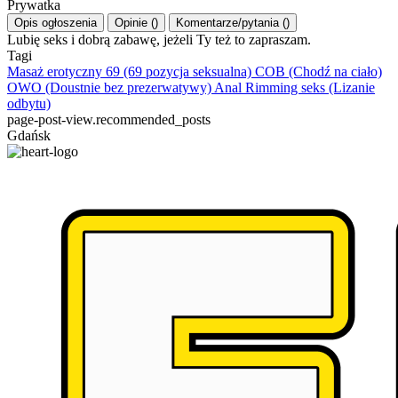
Prywatka
Opis ogłoszenia
Opinie
(
)
Komentarze/pytania
(
)
Lubię seks i dobrą zabawę, jeżeli Ty też to zapraszam.
Tagi
Masaż erotyczny
69 (69 pozycja seksualna)
COB (Chodź na ciało)
OWO (Doustnie bez prezerwatywy)
Anal Rimming seks (Lizanie
odbytu)
page-post-view.recommended_posts
Gdańsk