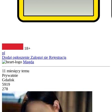
18+
pl
Dodaj ogłoszenie
Zaloguj się
Rejestracja
Magda
11 miesięcy temu
Prywatnie
Gdańsk
5919
278