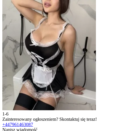
1-6
2
Zainteresowany ogłoszeniem?
Skontaktuj się teraz!
Z
+447961463087
Napisz wiadomość
N