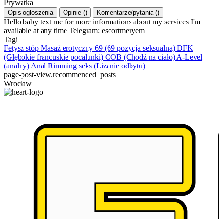
Prywatka
Opis ogłoszenia
Opinie
(
)
Komentarze/pytania
(
)
Hello baby text me for more informations about my services I'm
available at any time Telegram: escortmeryem
Tagi
Fetysz stóp
Masaż erotyczny
69 (69 pozycja seksualna)
DFK
(Głębokie francuskie pocałunki)
COB (Chodź na ciało)
A-Level
(analny)
Anal Rimming seks (Lizanie odbytu)
page-post-view.recommended_posts
Wrocław