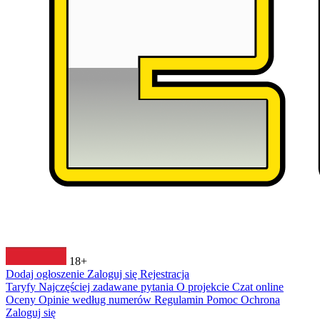
18+
Dodaj ogłoszenie
Zaloguj się
Rejestracja
Taryfy
Najczęściej zadawane pytania
O projekcie
Czat online
Oceny
Opinie według numerów
Regulamin
Pomoc
Ochrona
Zaloguj się