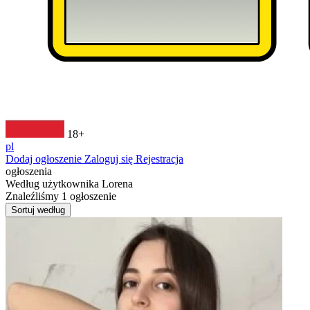
18+
pl
Dodaj ogłoszenie
Zaloguj się
Rejestracja
ogłoszenia
Według użytkownika
Lorena
Znaleźliśmy
1
ogłoszenie
Sortuj według