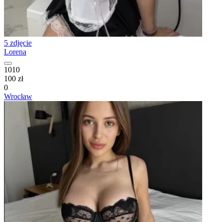
5 zdjęcie
Lorena
1010
100 zł
0
Wrocław