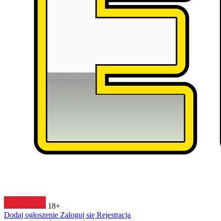
18+
Dodaj ogłoszenie
Zaloguj się
Rejestracja