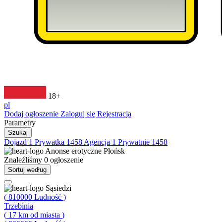
18+
pl
Dodaj ogłoszenie
Zaloguj się
Rejestracja
Parametry
Szukaj
Dojazd
1
Prywatka
1458
Agencja
1
Prywatnie
1458
Anonse erotyczne
Płońsk
Znaleźliśmy
0
ogłoszenie
Sortuj według
Sąsiedzi
(
810000
Ludność
)
Trzebinia
(
17
km od miasta
)