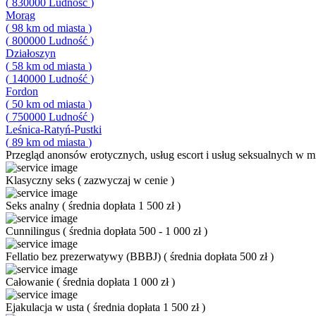
(
830000
Ludność
)
Morąg
(
98
km od miasta
)
(
800000
Ludność
)
Działoszyn
(
58
km od miasta
)
(
140000
Ludność
)
Fordon
(
50
km od miasta
)
(
750000
Ludność
)
Leśnica-Ratyń-Pustki
(
89
km od miasta
)
Przegląd
anonsów erotycznych, usług escort i usług seksualnych w mi
Klasyczny seks
(
zazwyczaj w cenie
)
Seks analny
(
średnia dopłata 1 500 zł
)
Cunnilingus
(
średnia dopłata 500 - 1 000 zł
)
Fellatio bez prezerwatywy (BBBJ)
(
średnia dopłata 500 zł
)
Całowanie
(
średnia dopłata 1 000 zł
)
Ejakulacja w usta
(
średnia dopłata 1 500 zł
)