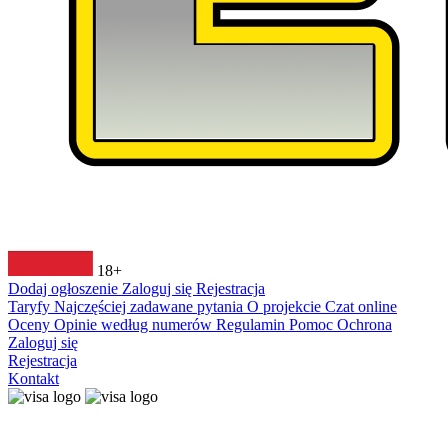
18+
Dodaj ogłoszenie
Zaloguj się
Rejestracja
Taryfy
Najczęściej zadawane pytania
O projekcie
Czat online
Oceny
Opinie według numerów
Regulamin
Pomoc
Ochrona
Zaloguj się
Rejestracja
Kontakt