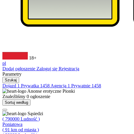
18+
pl
Dodaj ogłoszenie
Zaloguj się
Rejestracja
Parametry
Szukaj
Dojazd
1
Prywatka
1458
Agencja
1
Prywatnie
1458
Anonse erotyczne
Pionki
Znaleźliśmy
0
ogłoszenie
Sortuj według
Sąsiedzi
(
790000
Ludność
)
Poniatowa
(
91
km od miasta
)