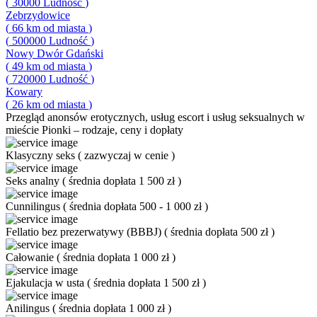
(
30000
Ludność
)
Zebrzydowice
(
66
km od miasta
)
(
500000
Ludność
)
Nowy Dwór Gdański
(
49
km od miasta
)
(
720000
Ludność
)
Kowary
(
26
km od miasta
)
Przegląd
anonsów erotycznych, usług escort i usług seksualnych w
mieście Pionki – rodzaje, ceny i dopłaty
Klasyczny seks
(
zazwyczaj w cenie
)
Seks analny
(
średnia dopłata 1 500 zł
)
Cunnilingus
(
średnia dopłata 500 - 1 000 zł
)
Fellatio bez prezerwatywy (BBBJ)
(
średnia dopłata 500 zł
)
Całowanie
(
średnia dopłata 1 000 zł
)
Ejakulacja w usta
(
średnia dopłata 1 500 zł
)
Anilingus
(
średnia dopłata 1 000 zł
)