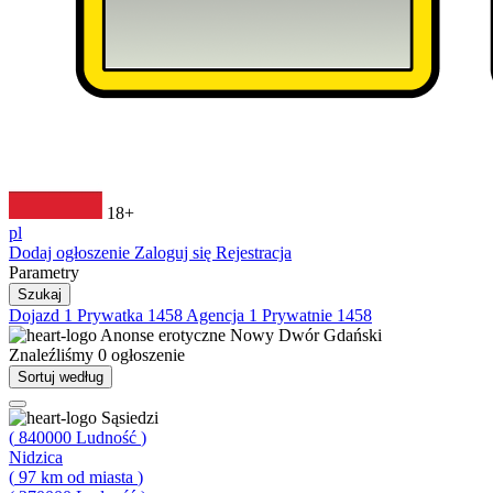
18+
pl
Dodaj ogłoszenie
Zaloguj się
Rejestracja
Parametry
Szukaj
Dojazd
1
Prywatka
1458
Agencja
1
Prywatnie
1458
Anonse erotyczne
Nowy Dwór Gdański
Znaleźliśmy
0
ogłoszenie
Sortuj według
Sąsiedzi
(
840000
Ludność
)
Nidzica
(
97
km od miasta
)