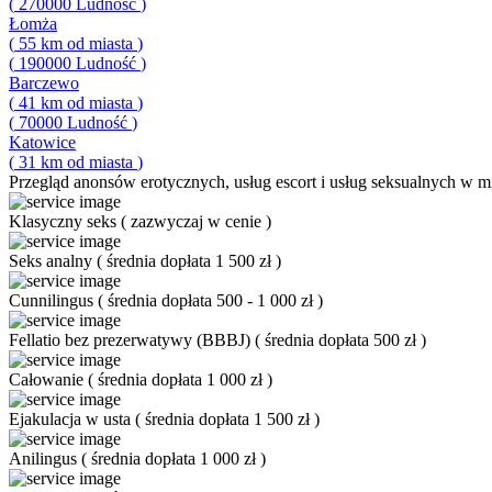
(
270000
Ludność
)
Łomża
(
55
km od miasta
)
(
190000
Ludność
)
Barczewo
(
41
km od miasta
)
(
70000
Ludność
)
Katowice
(
31
km od miasta
)
Przegląd
anonsów erotycznych, usług escort i usług seksualnych w 
Klasyczny seks
(
zazwyczaj w cenie
)
Seks analny
(
średnia dopłata 1 500 zł
)
Cunnilingus
(
średnia dopłata 500 - 1 000 zł
)
Fellatio bez prezerwatywy (BBBJ)
(
średnia dopłata 500 zł
)
Całowanie
(
średnia dopłata 1 000 zł
)
Ejakulacja w usta
(
średnia dopłata 1 500 zł
)
Anilingus
(
średnia dopłata 1 000 zł
)