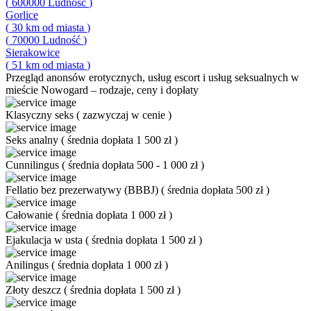
(
600000
Ludność
)
Gorlice
(
30
km od miasta
)
(
70000
Ludność
)
Sierakowice
(
51
km od miasta
)
Przegląd
anonsów erotycznych, usług escort i usług seksualnych w
mieście Nowogard – rodzaje, ceny i dopłaty
Klasyczny seks
(
zazwyczaj w cenie
)
Seks analny
(
średnia dopłata 1 500 zł
)
Cunnilingus
(
średnia dopłata 500 - 1 000 zł
)
Fellatio bez prezerwatywy (BBBJ)
(
średnia dopłata 500 zł
)
Całowanie
(
średnia dopłata 1 000 zł
)
Ejakulacja w usta
(
średnia dopłata 1 500 zł
)
Anilingus
(
średnia dopłata 1 000 zł
)
Złoty deszcz
(
średnia dopłata 1 500 zł
)