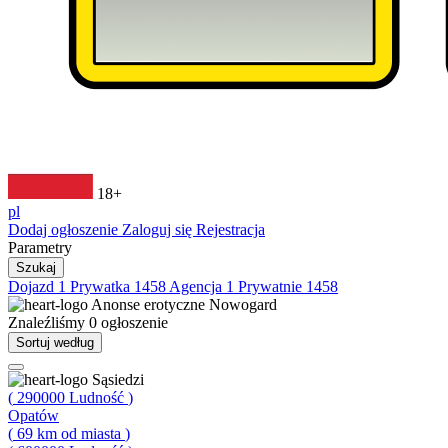
18+
pl
Dodaj ogłoszenie
Zaloguj się
Rejestracja
Parametry
Szukaj
Dojazd
1
Prywatka
1458
Agencja
1
Prywatnie
1458
Anonse erotyczne
Nowogard
Znaleźliśmy
0
ogłoszenie
Sortuj według
Sąsiedzi
(
290000
Ludność
)
Opatów
(
69
km od miasta
)