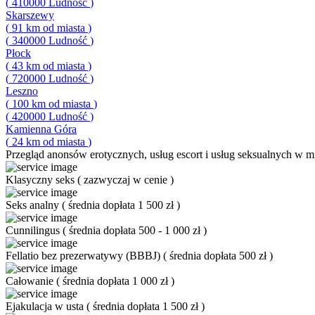
(
410000
Ludność
)
Skarszewy
(
91
km od miasta
)
(
340000
Ludność
)
Płock
(
43
km od miasta
)
(
720000
Ludność
)
Leszno
(
100
km od miasta
)
(
420000
Ludność
)
Kamienna Góra
(
24
km od miasta
)
Przegląd
anonsów erotycznych, usług escort i usług seksualnych w mi
Klasyczny seks
(
zazwyczaj w cenie
)
Seks analny
(
średnia dopłata 1 500 zł
)
Cunnilingus
(
średnia dopłata 500 - 1 000 zł
)
Fellatio bez prezerwatywy (BBBJ)
(
średnia dopłata 500 zł
)
Całowanie
(
średnia dopłata 1 000 zł
)
Ejakulacja w usta
(
średnia dopłata 1 500 zł
)