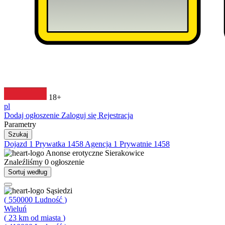
18+
pl
Dodaj ogłoszenie
Zaloguj się
Rejestracja
Parametry
Szukaj
Dojazd
1
Prywatka
1458
Agencja
1
Prywatnie
1458
Anonse erotyczne
Sierakowice
Znaleźliśmy
0
ogłoszenie
Sortuj według
Sąsiedzi
(
550000
Ludność
)
Wieluń
(
23
km od miasta
)